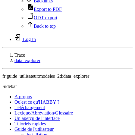
Backlinks
Export to PDF
ODT export
Back to top
Log In
Trace
data_explorer
fr:guide_utilisateur:modeles_2d:data_explorer
Sidebar
A propos
Qu'est ce qu'HABBY ?
Téléchargement
Lexique/Abréviation/Glossaire
Un aperçu de l'interface
Tutoriels rapides
Guide de l'utilisateur
Installation