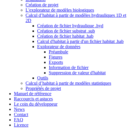
Création de projet
L'explorateur de modèles biologiques
Calcul d’habitat à partir de modèles hydrauliques 1D et
2D
Création de fichier hydraulique .hyd
Création de fichier substrat .sub
Création de fichier habitat .hab
Calcul d'habitat à partir d'un fichier habitat .hab
Explorateur de données
Préambule
Figures
Exports
Information de fichier
Suppression de valeur d'habitat
Outils
Calcul d’habitat à partir de modèles statistiques
Propriétés de projet
Manuel de référence
Raccourcis et astuces
Le coin du développeur
News
Contact
FAQ
Licence