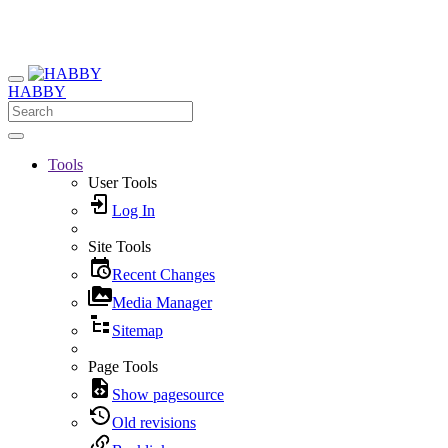
HABBY
Tools
User Tools
Log In
Site Tools
Recent Changes
Media Manager
Sitemap
Page Tools
Show pagesource
Old revisions