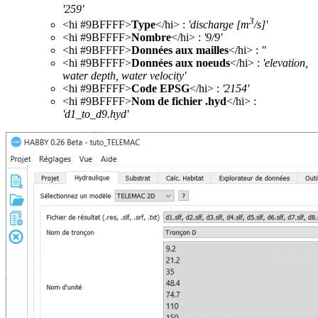
'259'
3
<hi #9BFFFF>
Type
</hi> :
'discharge [m
/s]'
<hi #9BFFFF>
Nombre
</hi> :
'9/9'
<hi #9BFFFF>
Données aux mailles
</hi> :
''
<hi #9BFFFF>
Données aux noeuds
</hi> :
'elevation,
water depth, water velocity'
<hi #9BFFFF>
Code EPSG
</hi> :
'2154'
<hi #9BFFFF>
Nom de fichier .hyd
</hi> :
'd1_to_d9.hyd'