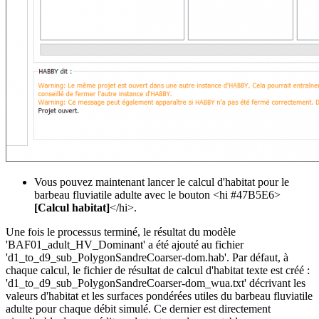
Vous pouvez maintenant lancer le calcul d'habitat pour le
barbeau fluviatile adulte avec le bouton <hi #47B5E6>
[Calcul habitat]
</hi>.
Une fois le processus terminé, le résultat du modèle
'BAF01_adult_HV_Dominant' a été ajouté au fichier
'd1_to_d9_sub_PolygonSandreCoarser-dom.hab'. Par défaut, à
chaque calcul, le fichier de résultat de calcul d'habitat texte est créé :
'd1_to_d9_sub_PolygonSandreCoarser-dom_wua.txt' décrivant les
valeurs d'habitat et les surfaces pondérées utiles du barbeau fluviatile
adulte pour chaque débit simulé. Ce dernier est directement