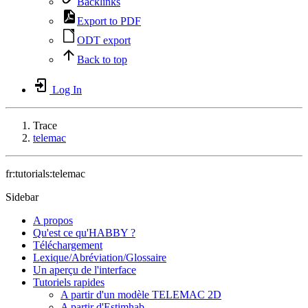
Backlinks
Export to PDF
ODT export
Back to top
Log In
Trace
telemac
fr:tutorials:telemac
Sidebar
A propos
Qu'est ce qu'HABBY ?
Téléchargement
Lexique/Abréviation/Glossaire
Un aperçu de l'interface
Tutoriels rapides
A partir d'un modèle TELEMAC 2D
A partir d'Estimhab