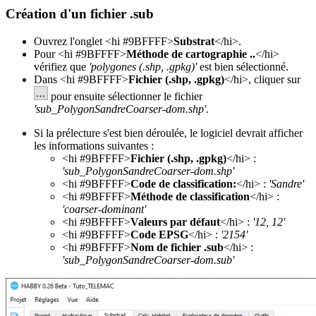
Création d'un fichier .sub
Ouvrez l'onglet <hi #9BFFFF>
Substrat
</hi>.
Pour <hi #9BFFFF>
Méthode de cartographie ..
</hi>
vérifiez que
'polygones (.shp, .gpkg)'
est bien sélectionné.
Dans <hi #9BFFFF>
Fichier (.shp, .gpkg)
</hi>, cliquer sur
pour ensuite sélectionner le fichier
'sub_PolygonSandreCoarser-dom.shp'
.
Si la prélecture s'est bien déroulée, le logiciel devrait afficher
les informations suivantes :
<hi #9BFFFF>
Fichier (.shp, .gpkg)
</hi> :
'sub_PolygonSandreCoarser-dom.shp'
<hi #9BFFFF>
Code de classification:
</hi> :
'Sandre'
<hi #9BFFFF>
Méthode de classification
</hi> :
'coarser-dominant'
<hi #9BFFFF>
Valeurs par défaut
</hi> :
'12, 12'
<hi #9BFFFF>
Code EPSG
</hi> :
'2154'
<hi #9BFFFF>
Nom de fichier .sub
</hi> :
'sub_PolygonSandreCoarser-dom.sub'