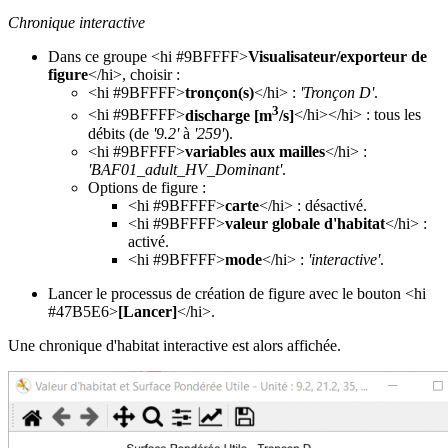
Chronique interactive
Dans ce groupe <hi #9BFFFF>
Visualisateur/exporteur de
figure
</hi>, choisir :
<hi #9BFFFF>
tronçon(s)
</hi> :
'Tronçon D'
.
3
<hi #9BFFFF>
discharge [m
/s]
</hi></hi> : tous les
débits (de
'9.2'
à
'259'
).
<hi #9BFFFF>
variables aux mailles
</hi> :
'BAF01_adult_HV_Dominant'
.
Options de figure :
<hi #9BFFFF>
carte
</hi> : désactivé.
<hi #9BFFFF>
valeur globale d'habitat
</hi> :
activé.
<hi #9BFFFF>
mode
</hi> :
'interactive'
.
Lancer le processus de création de figure avec le bouton <hi
#47B5E6>
[Lancer]
</hi>.
Une chronique d'habitat interactive est alors affichée.