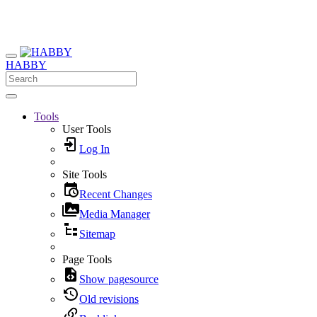
HABBY
Tools
User Tools
Log In
Site Tools
Recent Changes
Media Manager
Sitemap
Page Tools
Show pagesource
Old revisions