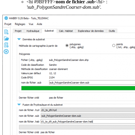
<hi #9BFFFF>
nom de fichier .sub
</hi> :
'sub_PolygonSandreCoarser-dom.sub'
.