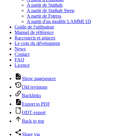
A partir de Stathab
A partir de Stathab Steep
A partir de Fstress
A partir d'un modèle LAMMI 1D
Guide de l'utilisateur
Manuel de référence
Raccourcis et astuces
Le coin du développeur
News
Contact
FAQ
Licence
Show pagesource
Old revisions
Backlinks
Export to PDF
ODT export
Back to top
Share via