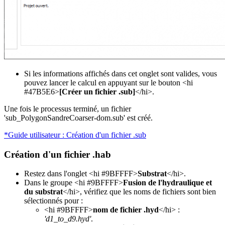
Si les informations affichés dans cet onglet sont valides, vous
pouvez lancer le calcul en appuyant sur le bouton <hi
#47B5E6>
[Créer un fichier .sub]
</hi>.
Une fois le processus terminé, un fichier
'sub_PolygonSandreCoarser-dom.sub' est créé.
*Guide utilisateur : Création d'un fichier .sub
Création d'un fichier .hab
Restez dans l'onglet <hi #9BFFFF>
Substrat
</hi>.
Dans le groupe <hi #9BFFFF>
Fusion de l'hydraulique et
du substrat
</hi>, vérifiez que les noms de fichiers sont bien
sélectionnés pour :
<hi #9BFFFF>
nom de fichier .hyd
</hi> :
'd1_to_d9.hyd'
.