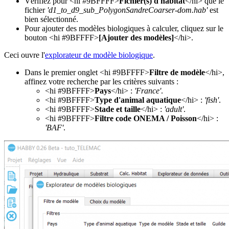
Vérifiez pour <hi #9BFFFF>
Fichier(s) d'habitat
</hi> que le
fichier
'd1_to_d9_sub_PolygonSandreCoarser-dom.hab'
est
bien sélectionné.
Pour ajouter des modèles biologiques à calculer, cliquez sur le
bouton <hi #9BFFFF>
[Ajouter des modèles]
</hi>.
Ceci ouvre l'
explorateur de modèle biologique
.
Dans le premier onglet <hi #9BFFFF>
Filtre de modèle
</hi>,
affinez votre recherche par les critères suivants :
<hi #9BFFFF>
Pays
</hi> :
'France'
.
<hi #9BFFFF>
Type d'animal aquatique
</hi> :
'fish'
.
<hi #9BFFFF>
Stade et taille
</hi> :
'adult'
.
<hi #9BFFFF>
Filtre code ONEMA / Poisson
</hi> :
'BAF'
.