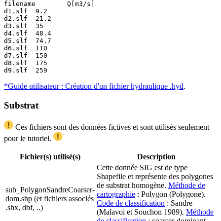
filename	Q[m3/s]

d1.slf	9.2

d2.slf	21.2

d3.slf	35

d4.slf	48.4

d5.slf	74.7

d6.slf	110

d7.slf	150

d8.slf	175

d9.slf	259
*Guide utilisateur : Création d'un fichier hydraulique .hyd
.
Substrat
Ces fichiers sont des données fictives et sont utilisés seulement
pour le tutoriel.
Fichier(s) utilisé(s)
Description
Cette donnée SIG est de type
Shapefile et représente des polygones
de substrat homogène.
Méthode de
sub_PolygonSandreCoarser-
cartographie
: Polygon (Polygone).
dom.shp (et fichiers associés
Code de classification
: Sandre
.shx, dbf, ..)
(Malavoi et Souchon 1989).
Méthode
de classification
: coarser-dominant