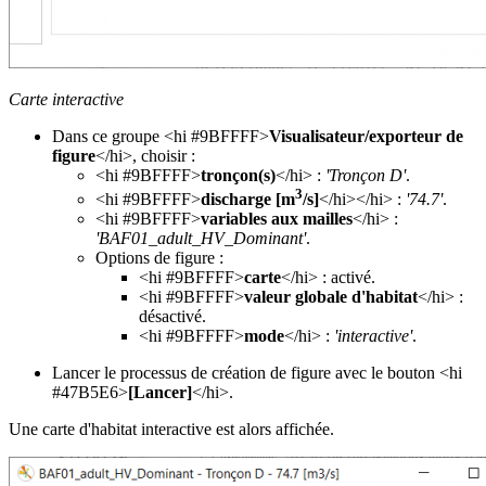
Carte interactive
Dans ce groupe <hi #9BFFFF>
Visualisateur/exporteur de
figure
</hi>, choisir :
<hi #9BFFFF>
tronçon(s)
</hi> :
'Tronçon D'
.
3
<hi #9BFFFF>
discharge [m
/s]
</hi></hi> :
'74.7'
.
<hi #9BFFFF>
variables aux mailles
</hi> :
'BAF01_adult_HV_Dominant'
.
Options de figure :
<hi #9BFFFF>
carte
</hi> : activé.
<hi #9BFFFF>
valeur globale d'habitat
</hi> :
désactivé.
<hi #9BFFFF>
mode
</hi> :
'interactive'
.
Lancer le processus de création de figure avec le bouton <hi
#47B5E6>
[Lancer]
</hi>.
Une carte d'habitat interactive est alors affichée.