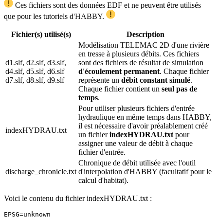
Ces fichiers sont des données EDF et ne peuvent être utilisés
que pour les tutoriels d'HABBY.
Fichier(s) utilisé(s)
Description
Modélisation TELEMAC 2D d'une rivière
en tresse à plusieurs débits. Ces fichiers
d1.slf, d2.slf, d3.slf,
sont des fichiers de résultat de simulation
d4.slf, d5.slf, d6.slf
d'écoulement permanent
. Chaque fichier
d7.slf, d8.slf, d9.slf
représente un
débit constant simulé
.
Chaque fichier contient un
seul pas de
temps
.
Pour utiliser plusieurs fichiers d'entrée
hydraulique en même temps dans HABBY,
il est nécessaire d'avoir préalablement créé
indexHYDRAU.txt
un fichier
indexHYDRAU.txt
pour
assigner une valeur de débit à chaque
fichier d'entrée.
Chronique de débit utilisée avec l'outil
discharge_chronicle.txt
d'interpolation d'HABBY (facultatif pour le
calcul d'habitat).
Voici le contenu du fichier indexHYDRAU.txt :
EPSG=unknown
