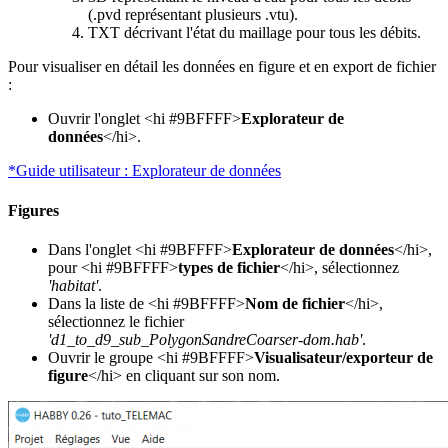
(.pvd représentant plusieurs .vtu).
TXT décrivant l'état du maillage pour tous les débits.
Pour visualiser en détail les données en figure et en export de fichier
:
Ouvrir l'onglet <hi #9BFFFF>
Explorateur de
données
</hi>.
*Guide utilisateur : Explorateur de données
Figures
Dans l'onglet <hi #9BFFFF>
Explorateur de données
</hi>,
pour <hi #9BFFFF>
types de fichier
</hi>, sélectionnez
'habitat'
.
Dans la liste de <hi #9BFFFF>
Nom de fichier
</hi>,
sélectionnez le fichier
'd1_to_d9_sub_PolygonSandreCoarser-dom.hab'
.
Ouvrir le groupe <hi #9BFFFF>
Visualisateur/exporteur de
figure
</hi> en cliquant sur son nom.