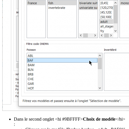
Dans le second onglet <hi #9BFFFF>
Choix de modèle
</hi>
: