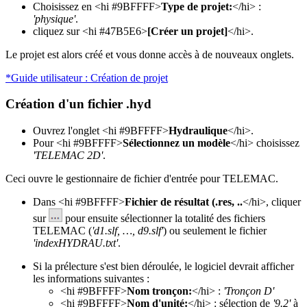
Choisissez en <hi #9BFFFF>
Type de projet:
</hi> :
'physique'
.
cliquez sur <hi #47B5E6>
[Créer un projet]
</hi>.
Le projet est alors créé et vous donne accès à de nouveaux onglets.
*Guide utilisateur : Création de projet
Création d'un fichier .hyd
Ouvrez l'onglet <hi #9BFFFF>
Hydraulique
</hi>.
Pour <hi #9BFFFF>
Sélectionnez un modèle
</hi> choisissez
'TELEMAC 2D'
.
Ceci ouvre le gestionnaire de fichier d'entrée pour TELEMAC.
Dans <hi #9BFFFF>
Fichier de résultat (.res, ..
</hi>, cliquer
sur
pour ensuite sélectionner la totalité des fichiers
TELEMAC (
'd1.slf, …, d9.slf'
) ou seulement le fichier
'indexHYDRAU.txt'
.
Si la prélecture s'est bien déroulée, le logiciel devrait afficher
les informations suivantes :
<hi #9BFFFF>
Nom tronçon:
</hi> :
'Tronçon D'
<hi #9BFFFF>
Nom d'unité:
</hi> : sélection de
'9.2'
à