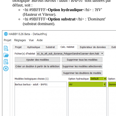
biologique
'Barbus barbus - adult - BAF01'
sont laissées par
défaut, soit :
<hi #9BFFFF>
Option hydraulique
</hi> :
'HV'
(Hauteur et Vitesse).
<hi #9BFFFF>
Option substrat
</hi> :
'Dominant'
(substrat dominant).