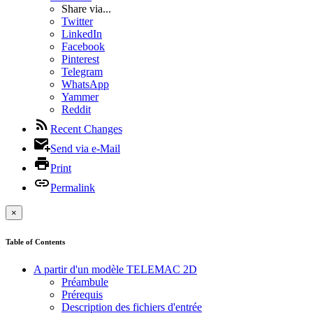
Share via...
Twitter
LinkedIn
Facebook
Pinterest
Telegram
WhatsApp
Yammer
Reddit
Recent Changes
Send via e-Mail
Print
Permalink
×
Table of Contents
A partir d'un modèle TELEMAC 2D
Préambule
Prérequis
Description des fichiers d'entrée