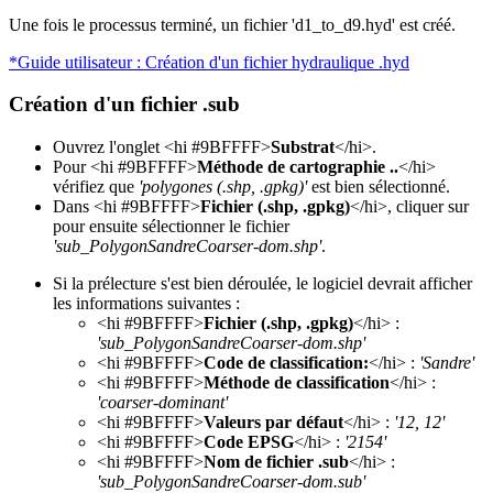
Une fois le processus terminé, un fichier 'd1_to_d9.hyd' est créé.
*Guide utilisateur : Création d'un fichier hydraulique .hyd
Création d'un fichier .sub
Ouvrez l'onglet <hi #9BFFFF>
Substrat
</hi>.
Pour <hi #9BFFFF>
Méthode de cartographie ..
</hi>
vérifiez que
'polygones (.shp, .gpkg)'
est bien sélectionné.
Dans <hi #9BFFFF>
Fichier (.shp, .gpkg)
</hi>, cliquer sur
pour ensuite sélectionner le fichier
'sub_PolygonSandreCoarser-dom.shp'
.
Si la prélecture s'est bien déroulée, le logiciel devrait afficher
les informations suivantes :
<hi #9BFFFF>
Fichier (.shp, .gpkg)
</hi> :
'sub_PolygonSandreCoarser-dom.shp'
<hi #9BFFFF>
Code de classification:
</hi> :
'Sandre'
<hi #9BFFFF>
Méthode de classification
</hi> :
'coarser-dominant'
<hi #9BFFFF>
Valeurs par défaut
</hi> :
'12, 12'
<hi #9BFFFF>
Code EPSG
</hi> :
'2154'
<hi #9BFFFF>
Nom de fichier .sub
</hi> :
'sub_PolygonSandreCoarser-dom.sub'