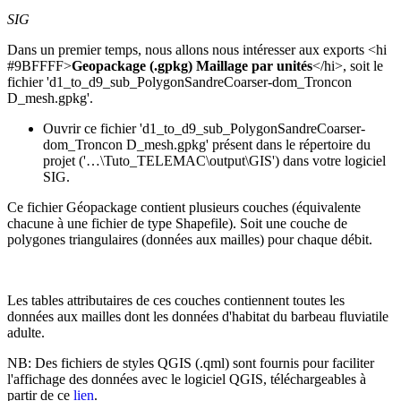
SIG
Dans un premier temps, nous allons nous intéresser aux exports <hi
#9BFFFF>
Geopackage (.gpkg) Maillage par unités
</hi>, soit le
fichier 'd1_to_d9_sub_PolygonSandreCoarser-dom_Troncon
D_mesh.gpkg'.
Ouvrir ce fichier 'd1_to_d9_sub_PolygonSandreCoarser-
dom_Troncon D_mesh.gpkg' présent dans le répertoire du
projet ('…\Tuto_TELEMAC\output\GIS') dans votre logiciel
SIG.
Ce fichier Géopackage contient plusieurs couches (équivalente
chacune à une fichier de type Shapefile). Soit une couche de
polygones triangulaires (données aux mailles) pour chaque débit.
Les tables attributaires de ces couches contiennent toutes les
données aux mailles dont les données d'habitat du barbeau fluviatile
adulte.
NB: Des fichiers de styles QGIS (.qml) sont fournis pour faciliter
l'affichage des données avec le logiciel QGIS, téléchargeables à
partir de ce
lien
.