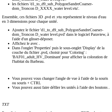
les fichiers 'd1_to_d9_sub_PolygonSandreCoarser-
dom_Troncon D_XXXX_water level.vtu'.
Ensemble, ces fichiers 3D .pvd et .vtu représentent le niveau d'eau
en 3 dimensions pour chaque unité.
Ajoutez le fichier 'd1_to_d9_sub_PolygonSandreCoarser-
dom_Troncon D_water level.pvd' dans le logiciel Paraview, à
l'aide d'un glisser-déposer.
Affichez le avec
.
Dans l'onglet 'Properties' puis le sous-onglet 'Display' de la
couche du fichier .pvd, choisir pour 'Coloring' :
'BAF01_adult_HV_Dominant' pour afficher la coloration de
l'habitat du Barbeau.
Vous pouvez vous changer l'angle de vue à l'aide de la souris
ou souris + CTRL
Vous pouvez aussi faire défiler les unités à l'aide des boutons
.
TXT