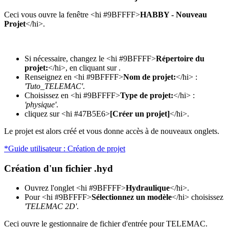
Ceci vous ouvre la fenêtre <hi #9BFFFF>
HABBY - Nouveau
Projet
</hi>.
Si nécessaire, changez le <hi #9BFFFF>
Répertoire du
projet:
</hi>, en cliquant sur
.
Renseignez en <hi #9BFFFF>
Nom de projet:
</hi> :
'Tuto_TELEMAC'
.
Choisissez en <hi #9BFFFF>
Type de projet:
</hi> :
'physique'
.
cliquez sur <hi #47B5E6>
[Créer un projet]
</hi>.
Le projet est alors créé et vous donne accès à de nouveaux onglets.
*Guide utilisateur : Création de projet
Création d'un fichier .hyd
Ouvrez l'onglet <hi #9BFFFF>
Hydraulique
</hi>.
Pour <hi #9BFFFF>
Sélectionnez un modèle
</hi> choisissez
'TELEMAC 2D'
.
Ceci ouvre le gestionnaire de fichier d'entrée pour TELEMAC.