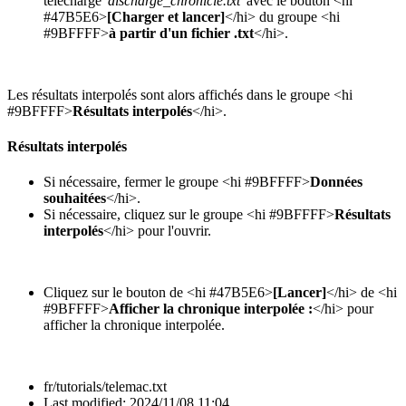
téléchargé
'discharge_chronicle.txt'
avec le bouton <hi
#47B5E6>
[Charger et lancer]
</hi> du groupe <hi
#9BFFFF>
à partir d'un fichier .txt
</hi>.
Les résultats interpolés sont alors affichés dans le groupe <hi
#9BFFFF>
Résultats interpolés
</hi>.
Résultats interpolés
Si nécessaire, fermer le groupe <hi #9BFFFF>
Données
souhaitées
</hi>.
Si nécessaire, cliquez sur le groupe <hi #9BFFFF>
Résultats
interpolés
</hi> pour l'ouvrir.
Cliquez sur le bouton de <hi #47B5E6>
[Lancer]
</hi> de <hi
#9BFFFF>
Afficher la chronique interpolée :
</hi> pour
afficher la chronique interpolée.
fr/tutorials/telemac.txt
Last modified:
2024/11/08 11:04