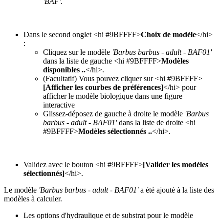
'BAF'
.
Dans le second onglet <hi #9BFFFF>
Choix de modèle
</hi>
:
Cliquez sur le modèle
'Barbus barbus - adult - BAF01'
dans la liste de gauche <hi #9BFFFF>
Modèles
disponibles ..
</hi>.
(Facultatif) Vous pouvez cliquer sur <hi #9BFFFF>
[Afficher les courbes de préférences]
</hi> pour
afficher le modèle biologique dans une figure
interactive
Glissez-déposez de gauche à droite le modèle
'Barbus
barbus - adult - BAF01'
dans la liste de droite <hi
#9BFFFF>
Modèles sélectionnés ..
</hi>.
Validez avec le bouton <hi #9BFFFF>
[Valider les modèles
sélectionnés]
</hi>.
Le modèle
'Barbus barbus - adult - BAF01'
a été ajouté à la liste des
modèles à calculer.
Les options d'hydraulique et de substrat pour le modèle