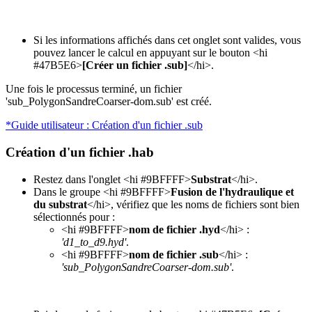
Si les informations affichés dans cet onglet sont valides, vous
pouvez lancer le calcul en appuyant sur le bouton <hi
#47B5E6>
[Créer un fichier .sub]
</hi>.
Une fois le processus terminé, un fichier
'sub_PolygonSandreCoarser-dom.sub' est créé.
*Guide utilisateur : Création d'un fichier .sub
Création d'un fichier .hab
Restez dans l'onglet <hi #9BFFFF>
Substrat
</hi>.
Dans le groupe <hi #9BFFFF>
Fusion de l'hydraulique et
du substrat
</hi>, vérifiez que les noms de fichiers sont bien
sélectionnés pour :
<hi #9BFFFF>
nom de fichier .hyd
</hi> :
'd1_to_d9.hyd'
.
<hi #9BFFFF>
nom de fichier .sub
</hi> :
'sub_PolygonSandreCoarser-dom.sub'
.