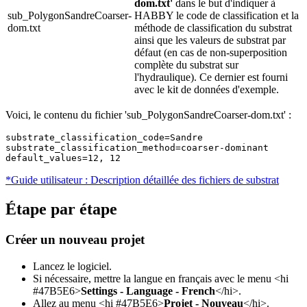
dom.txt'
dans le but d'indiquer à
sub_PolygonSandreCoarser-
HABBY le code de classification et la
dom.txt
méthode de classification du substrat
ainsi que les valeurs de substrat par
défaut (en cas de non-superposition
complète du substrat sur
l'hydraulique). Ce dernier est fourni
avec le kit de données d'exemple.
Voici, le contenu du fichier 'sub_PolygonSandreCoarser-dom.txt' :
substrate_classification_code=Sandre

substrate_classification_method=coarser-dominant

default_values=12, 12
*Guide utilisateur : Description détaillée des fichiers de substrat
Étape par étape
Créer un nouveau projet
Lancez le logiciel.
Si nécessaire, mettre la langue en français avec le menu <hi
#47B5E6>
Settings - Language - French
</hi>.
Allez au menu <hi #47B5E6>
Projet - Nouveau
</hi>.