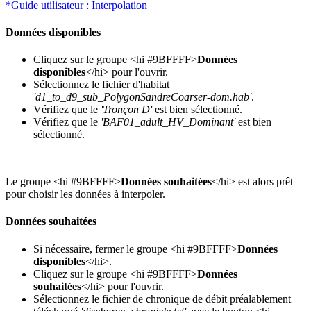
*Guide utilisateur : Interpolation
Données disponibles
Cliquez sur le groupe <hi #9BFFFF>
Données
disponibles
</hi> pour l'ouvrir.
Sélectionnez le fichier d'habitat
'd1_to_d9_sub_PolygonSandreCoarser-dom.hab'
.
Vérifiez que le
'Tronçon D'
est bien sélectionné.
Vérifiez que le
'BAF01_adult_HV_Dominant'
est bien
sélectionné.
Le groupe <hi #9BFFFF>
Données souhaitées
</hi> est alors prêt
pour choisir les données à interpoler.
Données souhaitées
Si nécessaire, fermer le groupe <hi #9BFFFF>
Données
disponibles
</hi>.
Cliquez sur le groupe <hi #9BFFFF>
Données
souhaitées
</hi> pour l'ouvrir.
Sélectionnez le fichier de chronique de débit préalablement