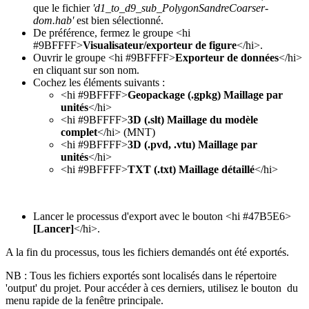
que le fichier
'd1_to_d9_sub_PolygonSandreCoarser-
dom.hab'
est bien sélectionné.
De préférence, fermez le groupe <hi
#9BFFFF>
Visualisateur/exporteur de figure
</hi>.
Ouvrir le groupe <hi #9BFFFF>
Exporteur de données
</hi>
en cliquant sur son nom.
Cochez les éléments suivants :
<hi #9BFFFF>
Geopackage (.gpkg) Maillage par
unités
</hi>
<hi #9BFFFF>
3D (.slt) Maillage du modèle
complet
</hi> (MNT)
<hi #9BFFFF>
3D (.pvd, .vtu) Maillage par
unités
</hi>
<hi #9BFFFF>
TXT (.txt) Maillage détaillé
</hi>
Lancer le processus d'export avec le bouton <hi #47B5E6>
[Lancer]
</hi>.
A la fin du processus, tous les fichiers demandés ont été exportés.
NB : Tous les fichiers exportés sont localisés dans le répertoire
'output' du projet. Pour accéder à ces derniers, utilisez le bouton
du
menu rapide de la fenêtre principale.