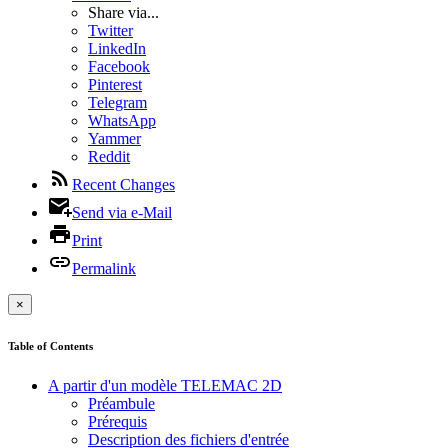
Share via...
Twitter
LinkedIn
Facebook
Pinterest
Telegram
WhatsApp
Yammer
Reddit
Recent Changes
Send via e-Mail
Print
Permalink
×
Table of Contents
A partir d'un modèle TELEMAC 2D
Préambule
Prérequis
Description des fichiers d'entrée