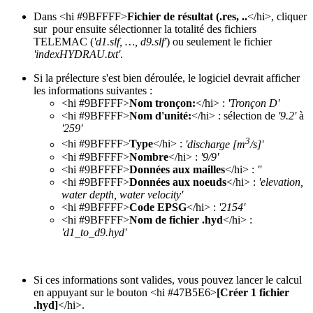
Dans <hi #9BFFFF>
Fichier de résultat (.res, ..
</hi>, cliquer
sur
pour ensuite sélectionner la totalité des fichiers
TELEMAC (
'd1.slf, …, d9.slf'
) ou seulement le fichier
'indexHYDRAU.txt'
.
Si la prélecture s'est bien déroulée, le logiciel devrait afficher
les informations suivantes :
<hi #9BFFFF>
Nom tronçon:
</hi> :
'Tronçon D'
<hi #9BFFFF>
Nom d'unité:
</hi> : sélection de
'9.2'
à
'259'
3
<hi #9BFFFF>
Type
</hi> :
'discharge [m
/s]'
<hi #9BFFFF>
Nombre
</hi> :
'9/9'
<hi #9BFFFF>
Données aux mailles
</hi> :
''
<hi #9BFFFF>
Données aux noeuds
</hi> :
'elevation,
water depth, water velocity'
<hi #9BFFFF>
Code EPSG
</hi> :
'2154'
<hi #9BFFFF>
Nom de fichier .hyd
</hi> :
'd1_to_d9.hyd'
Si ces informations sont valides, vous pouvez lancer le calcul
en appuyant sur le bouton <hi #47B5E6>
[Créer 1 fichier
.hyd]
</hi>.