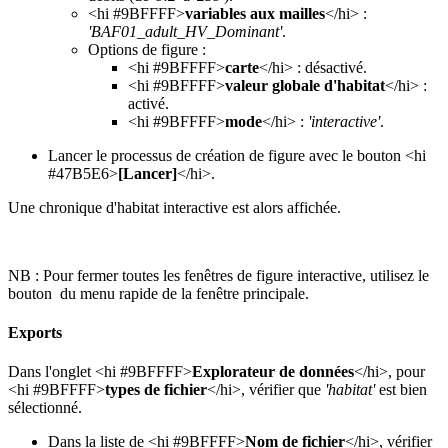
<hi #9BFFFF>
variables aux mailles
</hi> :
'BAF01_adult_HV_Dominant'
.
Options de figure :
<hi #9BFFFF>
carte
</hi> : désactivé.
<hi #9BFFFF>
valeur globale d'habitat
</hi> :
activé.
<hi #9BFFFF>
mode
</hi> :
'interactive'
.
Lancer le processus de création de figure avec le bouton <hi
#47B5E6>
[Lancer]
</hi>.
Une chronique d'habitat interactive est alors affichée.
NB : Pour fermer toutes les fenêtres de figure interactive, utilisez le
bouton
du menu rapide de la fenêtre principale.
Exports
Dans l'onglet <hi #9BFFFF>
Explorateur de données
</hi>, pour
<hi #9BFFFF>
types de fichier
</hi>, vérifier que
'habitat'
est bien
sélectionné.
Dans la liste de <hi #9BFFFF>
Nom de fichier
</hi>, vérifier