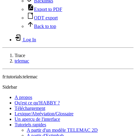
Backlinks
Export to PDF
ODT export
Back to top
Log In
Trace
telemac
fr:tutorials:telemac
Sidebar
A propos
Qu'est ce qu'HABBY ?
Téléchargement
Lexique/Abréviation/Glossaire
Un aperçu de l'interface
Tutoriels rapides
A partir d'un modèle TELEMAC 2D
A partir d'Estimhab