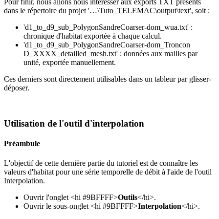
Pour finir, nous allons nous intéresser aux exports TXT présents
dans le répertoire du projet '…\Tuto_TELEMAC\output\text', soit :
'd1_to_d9_sub_PolygonSandreCoarser-dom_wua.txt' :
chronique d'habitat exportée à chaque calcul.
'd1_to_d9_sub_PolygonSandreCoarser-dom_Troncon
D_XXXX_detailled_mesh.txt' : données aux mailles par
unité, exportée manuellement.
Ces derniers sont directement utilisables dans un tableur par glisser-
déposer.
Utilisation de l'outil d'interpolation
Préambule
L'objectif de cette dernière partie du tutoriel est de connaître les
valeurs d'habitat pour une série temporelle de débit à l'aide de l'outil
Interpolation.
Ouvrir l'onglet <hi #9BFFFF>
Outils
</hi>.
Ouvrir le sous-onglet <hi #9BFFFF>
Interpolation
</hi>.