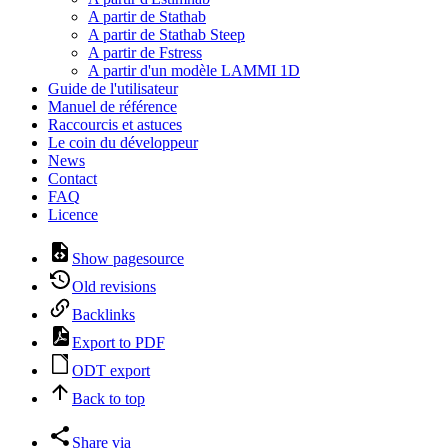
A partir de Stathab
A partir de Stathab Steep
A partir de Fstress
A partir d'un modèle LAMMI 1D
Guide de l'utilisateur
Manuel de référence
Raccourcis et astuces
Le coin du développeur
News
Contact
FAQ
Licence
Show pagesource
Old revisions
Backlinks
Export to PDF
ODT export
Back to top
Share via