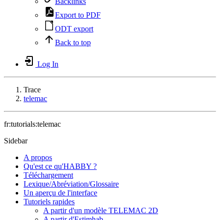
Backlinks
Export to PDF
ODT export
Back to top
Log In
Trace
telemac
fr:tutorials:telemac
Sidebar
A propos
Qu'est ce qu'HABBY ?
Téléchargement
Lexique/Abréviation/Glossaire
Un aperçu de l'interface
Tutoriels rapides
A partir d'un modèle TELEMAC 2D
A partir d'Estimhab