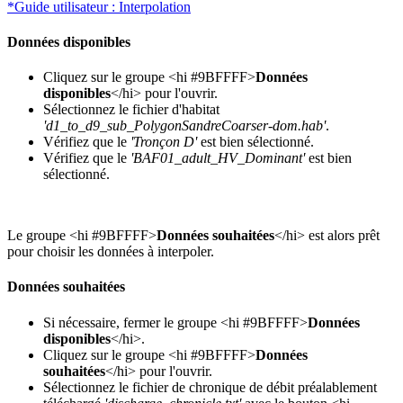
*Guide utilisateur : Interpolation
Données disponibles
Cliquez sur le groupe <hi #9BFFFF>
Données
disponibles
</hi> pour l'ouvrir.
Sélectionnez le fichier d'habitat
'd1_to_d9_sub_PolygonSandreCoarser-dom.hab'
.
Vérifiez que le
'Tronçon D'
est bien sélectionné.
Vérifiez que le
'BAF01_adult_HV_Dominant'
est bien
sélectionné.
Le groupe <hi #9BFFFF>
Données souhaitées
</hi> est alors prêt
pour choisir les données à interpoler.
Données souhaitées
Si nécessaire, fermer le groupe <hi #9BFFFF>
Données
disponibles
</hi>.
Cliquez sur le groupe <hi #9BFFFF>
Données
souhaitées
</hi> pour l'ouvrir.
Sélectionnez le fichier de chronique de débit préalablement