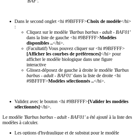
'BAF'
.
Dans le second onglet <hi #9BFFFF>
Choix de modèle
</hi>
:
Cliquez sur le modèle
'Barbus barbus - adult - BAF01'
dans la liste de gauche <hi #9BFFFF>
Modèles
disponibles ..
</hi>.
(Facultatif) Vous pouvez cliquer sur <hi #9BFFFF>
[Afficher les courbes de préférences]
</hi> pour
afficher le modèle biologique dans une figure
interactive
Glissez-déposez de gauche à droite le modèle
'Barbus
barbus - adult - BAF01'
dans la liste de droite <hi
#9BFFFF>
Modèles sélectionnés ..
</hi>.
Validez avec le bouton <hi #9BFFFF>
[Valider les modèles
sélectionnés]
</hi>.
Le modèle
'Barbus barbus - adult - BAF01'
a été ajouté à la liste des
modèles à calculer.
Les options d'hydraulique et de substrat pour le modèle