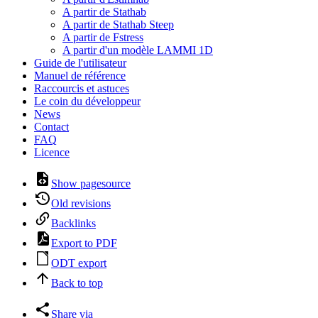
A partir de Stathab
A partir de Stathab Steep
A partir de Fstress
A partir d'un modèle LAMMI 1D
Guide de l'utilisateur
Manuel de référence
Raccourcis et astuces
Le coin du développeur
News
Contact
FAQ
Licence
Show pagesource
Old revisions
Backlinks
Export to PDF
ODT export
Back to top
Share via