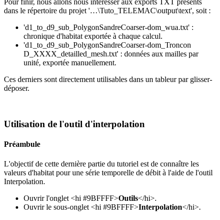
Pour finir, nous allons nous intéresser aux exports TXT présents
dans le répertoire du projet '…\Tuto_TELEMAC\output\text', soit :
'd1_to_d9_sub_PolygonSandreCoarser-dom_wua.txt' :
chronique d'habitat exportée à chaque calcul.
'd1_to_d9_sub_PolygonSandreCoarser-dom_Troncon
D_XXXX_detailled_mesh.txt' : données aux mailles par
unité, exportée manuellement.
Ces derniers sont directement utilisables dans un tableur par glisser-
déposer.
Utilisation de l'outil d'interpolation
Préambule
L'objectif de cette dernière partie du tutoriel est de connaître les
valeurs d'habitat pour une série temporelle de débit à l'aide de l'outil
Interpolation.
Ouvrir l'onglet <hi #9BFFFF>
Outils
</hi>.
Ouvrir le sous-onglet <hi #9BFFFF>
Interpolation
</hi>.