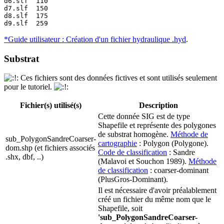
d6.slf	110

d7.slf	150

d8.slf	175

d9.slf	259
*Guide utilisateur : Création d'un fichier hydraulique .hyd
.
Substrat
Ces fichiers sont des données fictives et sont utilisés seulement
pour le tutoriel.
Fichier(s) utilisé(s)
Description
Cette donnée SIG est de type
Shapefile et représente des polygones
de substrat homogène.
Méthode de
sub_PolygonSandreCoarser-
cartographie
: Polygon (Polygone).
dom.shp (et fichiers associés
Code de classification
: Sandre
.shx, dbf, ..)
(Malavoi et Souchon 1989).
Méthode
de classification
: coarser-dominant
(PlusGros-Dominant).
Il est nécessaire d'avoir préalablement
créé un fichier du même nom que le
Shapefile, soit
'sub_PolygonSandreCoarser-