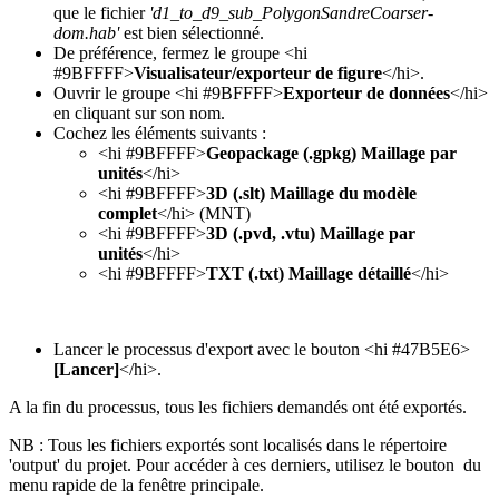
que le fichier
'd1_to_d9_sub_PolygonSandreCoarser-
dom.hab'
est bien sélectionné.
De préférence, fermez le groupe <hi
#9BFFFF>
Visualisateur/exporteur de figure
</hi>.
Ouvrir le groupe <hi #9BFFFF>
Exporteur de données
</hi>
en cliquant sur son nom.
Cochez les éléments suivants :
<hi #9BFFFF>
Geopackage (.gpkg) Maillage par
unités
</hi>
<hi #9BFFFF>
3D (.slt) Maillage du modèle
complet
</hi> (MNT)
<hi #9BFFFF>
3D (.pvd, .vtu) Maillage par
unités
</hi>
<hi #9BFFFF>
TXT (.txt) Maillage détaillé
</hi>
Lancer le processus d'export avec le bouton <hi #47B5E6>
[Lancer]
</hi>.
A la fin du processus, tous les fichiers demandés ont été exportés.
NB : Tous les fichiers exportés sont localisés dans le répertoire
'output' du projet. Pour accéder à ces derniers, utilisez le bouton
du
menu rapide de la fenêtre principale.