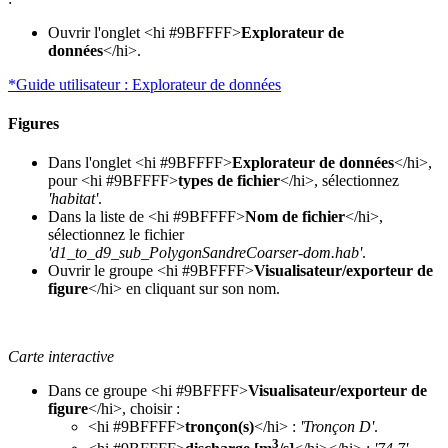
Ouvrir l'onglet <hi #9BFFFF>
Explorateur de
données
</hi>.
*Guide utilisateur : Explorateur de données
Figures
Dans l'onglet <hi #9BFFFF>
Explorateur de données
</hi>,
pour <hi #9BFFFF>
types de fichier
</hi>, sélectionnez
'habitat'
.
Dans la liste de <hi #9BFFFF>
Nom de fichier
</hi>,
sélectionnez le fichier
'd1_to_d9_sub_PolygonSandreCoarser-dom.hab'
.
Ouvrir le groupe <hi #9BFFFF>
Visualisateur/exporteur de
figure
</hi> en cliquant sur son nom.
Carte interactive
Dans ce groupe <hi #9BFFFF>
Visualisateur/exporteur de
figure
</hi>, choisir :
<hi #9BFFFF>
tronçon(s)
</hi> :
'Tronçon D'
.
3