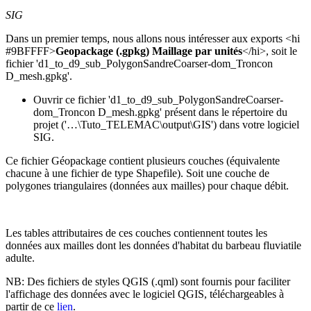
SIG
Dans un premier temps, nous allons nous intéresser aux exports <hi
#9BFFFF>
Geopackage (.gpkg) Maillage par unités
</hi>, soit le
fichier 'd1_to_d9_sub_PolygonSandreCoarser-dom_Troncon
D_mesh.gpkg'.
Ouvrir ce fichier 'd1_to_d9_sub_PolygonSandreCoarser-
dom_Troncon D_mesh.gpkg' présent dans le répertoire du
projet ('…\Tuto_TELEMAC\output\GIS') dans votre logiciel
SIG.
Ce fichier Géopackage contient plusieurs couches (équivalente
chacune à une fichier de type Shapefile). Soit une couche de
polygones triangulaires (données aux mailles) pour chaque débit.
Les tables attributaires de ces couches contiennent toutes les
données aux mailles dont les données d'habitat du barbeau fluviatile
adulte.
NB: Des fichiers de styles QGIS (.qml) sont fournis pour faciliter
l'affichage des données avec le logiciel QGIS, téléchargeables à
partir de ce
lien
.