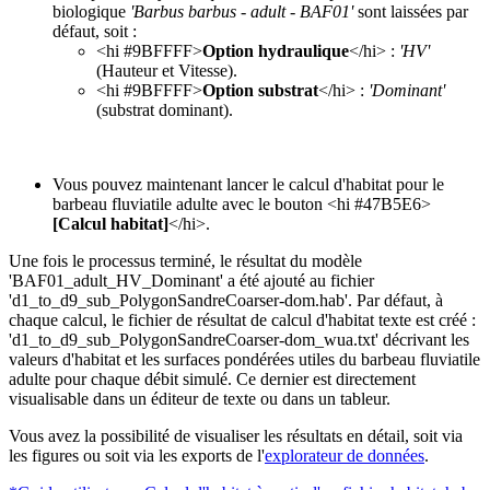
biologique
'Barbus barbus - adult - BAF01'
sont laissées par
défaut, soit :
<hi #9BFFFF>
Option hydraulique
</hi> :
'HV'
(Hauteur et Vitesse).
<hi #9BFFFF>
Option substrat
</hi> :
'Dominant'
(substrat dominant).
Vous pouvez maintenant lancer le calcul d'habitat pour le
barbeau fluviatile adulte avec le bouton <hi #47B5E6>
[Calcul habitat]
</hi>.
Une fois le processus terminé, le résultat du modèle
'BAF01_adult_HV_Dominant' a été ajouté au fichier
'd1_to_d9_sub_PolygonSandreCoarser-dom.hab'. Par défaut, à
chaque calcul, le fichier de résultat de calcul d'habitat texte est créé :
'd1_to_d9_sub_PolygonSandreCoarser-dom_wua.txt' décrivant les
valeurs d'habitat et les surfaces pondérées utiles du barbeau fluviatile
adulte pour chaque débit simulé. Ce dernier est directement
visualisable dans un éditeur de texte ou dans un tableur.
Vous avez la possibilité de visualiser les résultats en détail, soit via
les figures ou soit via les exports de l'
explorateur de données
.