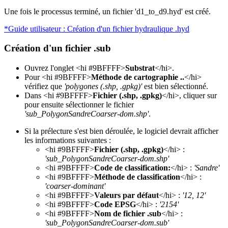
Une fois le processus terminé, un fichier 'd1_to_d9.hyd' est créé.
*Guide utilisateur : Création d'un fichier hydraulique .hyd
Création d'un fichier .sub
Ouvrez l'onglet <hi #9BFFFF>
Substrat
</hi>.
Pour <hi #9BFFFF>
Méthode de cartographie ..
</hi>
vérifiez que
'polygones (.shp, .gpkg)'
est bien sélectionné.
Dans <hi #9BFFFF>
Fichier (.shp, .gpkg)
</hi>, cliquer sur
pour ensuite sélectionner le fichier
'sub_PolygonSandreCoarser-dom.shp'
.
Si la prélecture s'est bien déroulée, le logiciel devrait afficher
les informations suivantes :
<hi #9BFFFF>
Fichier (.shp, .gpkg)
</hi> :
'sub_PolygonSandreCoarser-dom.shp'
<hi #9BFFFF>
Code de classification:
</hi> :
'Sandre'
<hi #9BFFFF>
Méthode de classification
</hi> :
'coarser-dominant'
<hi #9BFFFF>
Valeurs par défaut
</hi> :
'12, 12'
<hi #9BFFFF>
Code EPSG
</hi> :
'2154'
<hi #9BFFFF>
Nom de fichier .sub
</hi> :
'sub_PolygonSandreCoarser-dom.sub'