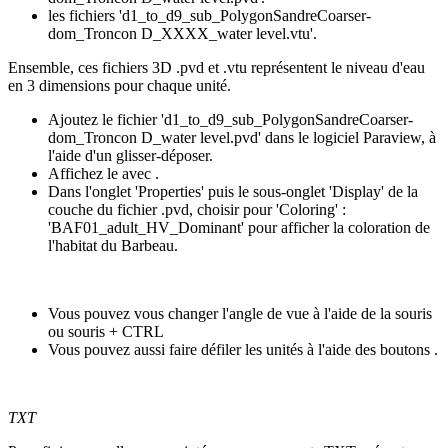
les fichiers 'd1_to_d9_sub_PolygonSandreCoarser-
dom_Troncon D_XXXX_water level.vtu'.
Ensemble, ces fichiers 3D .pvd et .vtu représentent le niveau d'eau
en 3 dimensions pour chaque unité.
Ajoutez le fichier 'd1_to_d9_sub_PolygonSandreCoarser-
dom_Troncon D_water level.pvd' dans le logiciel Paraview, à
l'aide d'un glisser-déposer.
Affichez le avec
.
Dans l'onglet 'Properties' puis le sous-onglet 'Display' de la
couche du fichier .pvd, choisir pour 'Coloring' :
'BAF01_adult_HV_Dominant' pour afficher la coloration de
l'habitat du Barbeau.
Vous pouvez vous changer l'angle de vue à l'aide de la souris
ou souris + CTRL
Vous pouvez aussi faire défiler les unités à l'aide des boutons
.
TXT