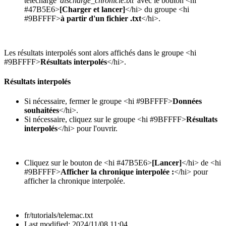
téléchargé
'discharge_chronicle.txt'
avec le bouton <hi
#47B5E6>
[Charger et lancer]
</hi> du groupe <hi
#9BFFFF>
à partir d'un fichier .txt
</hi>.
Les résultats interpolés sont alors affichés dans le groupe <hi
#9BFFFF>
Résultats interpolés
</hi>.
Résultats interpolés
Si nécessaire, fermer le groupe <hi #9BFFFF>
Données
souhaitées
</hi>.
Si nécessaire, cliquez sur le groupe <hi #9BFFFF>
Résultats
interpolés
</hi> pour l'ouvrir.
Cliquez sur le bouton de <hi #47B5E6>
[Lancer]
</hi> de <hi
#9BFFFF>
Afficher la chronique interpolée :
</hi> pour
afficher la chronique interpolée.
fr/tutorials/telemac.txt
Last modified:
2024/11/08 11:04