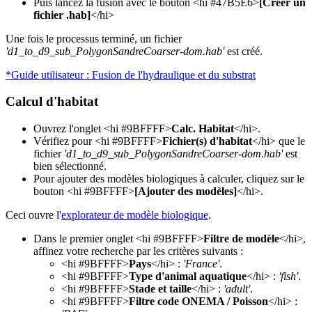
Puis lancez la fusion avec le bouton <hi #47B5E6>
[Créer un
fichier .hab]
</hi>
Une fois le processus terminé, un fichier
'd1_to_d9_sub_PolygonSandreCoarser-dom.hab'
est créé.
*Guide utilisateur : Fusion de l'hydraulique et du substrat
Calcul d'habitat
Ouvrez l'onglet <hi #9BFFFF>
Calc. Habitat
</hi>.
Vérifiez pour <hi #9BFFFF>
Fichier(s) d'habitat
</hi> que le
fichier
'd1_to_d9_sub_PolygonSandreCoarser-dom.hab'
est
bien sélectionné.
Pour ajouter des modèles biologiques à calculer, cliquez sur le
bouton <hi #9BFFFF>
[Ajouter des modèles]
</hi>.
Ceci ouvre l'
explorateur de modèle biologique
.
Dans le premier onglet <hi #9BFFFF>
Filtre de modèle
</hi>,
affinez votre recherche par les critères suivants :
<hi #9BFFFF>
Pays
</hi> :
'France'
.
<hi #9BFFFF>
Type d'animal aquatique
</hi> :
'fish'
.
<hi #9BFFFF>
Stade et taille
</hi> :
'adult'
.
<hi #9BFFFF>
Filtre code ONEMA / Poisson
</hi> :