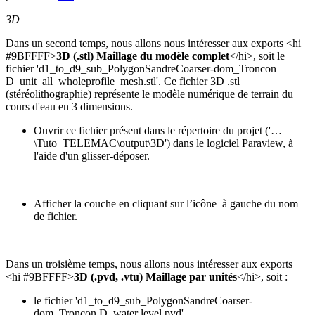
3D
Dans un second temps, nous allons nous intéresser aux exports <hi
#9BFFFF>
3D (.stl) Maillage du modèle complet
</hi>, soit le
fichier 'd1_to_d9_sub_PolygonSandreCoarser-dom_Troncon
D_unit_all_wholeprofile_mesh.stl'. Ce fichier 3D .stl
(stéréolithographie) représente le modèle numérique de terrain du
cours d'eau en 3 dimensions.
Ouvrir ce fichier présent dans le répertoire du projet ('…
\Tuto_TELEMAC\output\3D') dans le logiciel Paraview, à
l'aide d'un glisser-déposer.
Afficher la couche en cliquant sur l’icône
à gauche du nom
de fichier.
Dans un troisième temps, nous allons nous intéresser aux exports
<hi #9BFFFF>
3D (.pvd, .vtu) Maillage par unités
</hi>, soit :
le fichier 'd1_to_d9_sub_PolygonSandreCoarser-
dom_Troncon D_water level.pvd'.