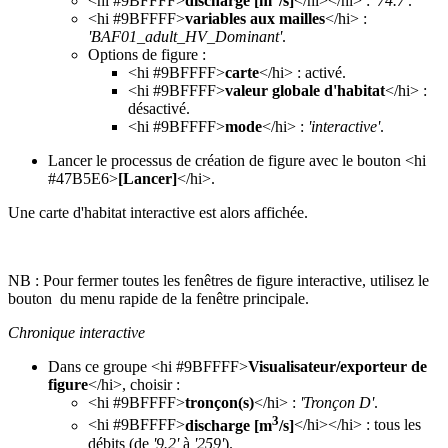
<hi #9BFFFF>
discharge [m
/s]
</hi></hi> :
'74.7'
.
<hi #9BFFFF>
variables aux mailles
</hi> :
'BAF01_adult_HV_Dominant'
.
Options de figure :
<hi #9BFFFF>
carte
</hi> : activé.
<hi #9BFFFF>
valeur globale d'habitat
</hi> :
désactivé.
<hi #9BFFFF>
mode
</hi> :
'interactive'
.
Lancer le processus de création de figure avec le bouton <hi
#47B5E6>
[Lancer]
</hi>.
Une carte d'habitat interactive est alors affichée.
NB : Pour fermer toutes les fenêtres de figure interactive, utilisez le
bouton
du menu rapide de la fenêtre principale.
Chronique interactive
Dans ce groupe <hi #9BFFFF>
Visualisateur/exporteur de
figure
</hi>, choisir :
<hi #9BFFFF>
tronçon(s)
</hi> :
'Tronçon D'
.
3
<hi #9BFFFF>
discharge [m
/s]
</hi></hi> : tous les
débits (de
'9.2'
à
'259'
).