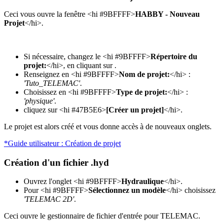
Ceci vous ouvre la fenêtre <hi #9BFFFF>
HABBY - Nouveau
Projet
</hi>.
Si nécessaire, changez le <hi #9BFFFF>
Répertoire du
projet:
</hi>, en cliquant sur
.
Renseignez en <hi #9BFFFF>
Nom de projet:
</hi> :
'Tuto_TELEMAC'
.
Choisissez en <hi #9BFFFF>
Type de projet:
</hi> :
'physique'
.
cliquez sur <hi #47B5E6>
[Créer un projet]
</hi>.
Le projet est alors créé et vous donne accès à de nouveaux onglets.
*Guide utilisateur : Création de projet
Création d'un fichier .hyd
Ouvrez l'onglet <hi #9BFFFF>
Hydraulique
</hi>.
Pour <hi #9BFFFF>
Sélectionnez un modèle
</hi> choisissez
'TELEMAC 2D'
.
Ceci ouvre le gestionnaire de fichier d'entrée pour TELEMAC.