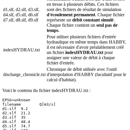
en tresse à plusieurs débits. Ces fichiers
d1.slf, d2.slf, d3.slf,
sont des fichiers de résultat de simulation
d4.slf, d5.slf, d6.slf
d'écoulement permanent
. Chaque fichier
d7.slf, d8.slf, d9.slf
représente un
débit constant simulé
.
Chaque fichier contient un
seul pas de
temps
.
Pour utiliser plusieurs fichiers d'entrée
hydraulique en même temps dans HABBY,
il est nécessaire d'avoir préalablement créé
indexHYDRAU.txt
un fichier
indexHYDRAU.txt
pour
assigner une valeur de débit à chaque
fichier d'entrée.
Chronique de débit utilisée avec l'outil
discharge_chronicle.txt
d'interpolation d'HABBY (facultatif pour le
calcul d'habitat).
Voici le contenu du fichier indexHYDRAU.txt :
EPSG=unknown

filename	Q[m3/s]

d1.slf	9.2

d2.slf	21.2

d3.slf	35

d4.slf	48.4

d5.slf	74.7
