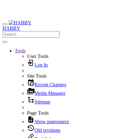
HABBY
Tools
User Tools
Log In
Site Tools
Recent Changes
Media Manager
Sitemap
Page Tools
Show pagesource
Old revisions