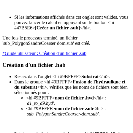
Si les informations affichés dans cet onglet sont valides, vous
pouvez lancer le calcul en appuyant sur le bouton <hi
#47B5E6>
[Créer un fichier .sub]
</hi>.
Une fois le processus terminé, un fichier
'sub_PolygonSandreCoarser-dom.sub' est créé.
*Guide utilisateur : Création d'un fichier .sub
Création d'un fichier .hab
Restez dans l'onglet <hi #9BFFFF>
Substrat
</hi>.
Dans le groupe <hi #9BFFFF>
Fusion de l'hydraulique et
du substrat
</hi>, vérifiez que les noms de fichiers sont bien
sélectionnés pour :
<hi #9BFFFF>
nom de fichier .hyd
</hi> :
'd1_to_d9.hyd'
.
<hi #9BFFFF>
nom de fichier .sub
</hi> :
'sub_PolygonSandreCoarser-dom.sub'
.