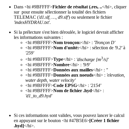
Dans <hi #9BFFFF>
Fichier de résultat (.res, ..
</hi>, cliquer
sur
pour ensuite sélectionner la totalité des fichiers
TELEMAC (
'd1.slf, …, d9.slf'
) ou seulement le fichier
'indexHYDRAU.txt'
.
Si la prélecture s'est bien déroulée, le logiciel devrait afficher
les informations suivantes :
<hi #9BFFFF>
Nom tronçon:
</hi> :
'Tronçon D'
<hi #9BFFFF>
Nom d'unité:
</hi> : sélection de
'9.2'
à
'259'
3
<hi #9BFFFF>
Type
</hi> :
'discharge [m
/s]'
<hi #9BFFFF>
Nombre
</hi> :
'9/9'
<hi #9BFFFF>
Données aux mailles
</hi> :
''
<hi #9BFFFF>
Données aux noeuds
</hi> :
'elevation,
water depth, water velocity'
<hi #9BFFFF>
Code EPSG
</hi> :
'2154'
<hi #9BFFFF>
Nom de fichier .hyd
</hi> :
'd1_to_d9.hyd'
Si ces informations sont valides, vous pouvez lancer le calcul
en appuyant sur le bouton <hi #47B5E6>
[Créer 1 fichier
.hyd]
</hi>.