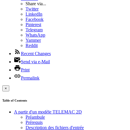
Share via...
Twitter
LinkedIn
Facebook
Pinterest
Telegram
WhatsApp
Yammer
Reddit
Recent Changes
Send via e-Mail
Print
Permalink
×
Table of Contents
A partir d'un modèle TELEMAC 2D
Préambule
Prérequis
Description des fichiers d'entrée