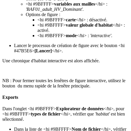
<hi #9BFFFF>
variables aux mailles
</hi> :
'BAF01_adult_HV_Dominant'
.
Options de figure :
<hi #9BFFFF>
carte
</hi> : désactivé.
<hi #9BFFFF>
valeur globale d'habitat
</hi> :
activé.
<hi #9BFFFF>
mode
</hi> :
'interactive'
.
Lancer le processus de création de figure avec le bouton <hi
#47B5E6>
[Lancer]
</hi>.
Une chronique d'habitat interactive est alors affichée.
NB : Pour fermer toutes les fenêtres de figure interactive, utilisez le
bouton
du menu rapide de la fenêtre principale.
Exports
Dans l'onglet <hi #9BFFFF>
Explorateur de données
</hi>, pour
<hi #9BFFFF>
types de fichier
</hi>, vérifier que
'habitat'
est bien
sélectionné.
Dans la liste de <hi #9BFFFF>
Nom de fichier
</hi>, vérifier