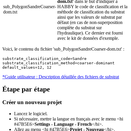
dom.txt'
dans le but d'indiquer à
sub_PolygonSandreCoarser-
HABBY le code de classification et la
dom.txt
méthode de classification du substrat
ainsi que les valeurs de substrat par
défaut (en cas de non-superposition
complète du substrat sur
l'hydraulique). Ce dernier est fourni
avec le kit de données d'exemple.
Voici, le contenu du fichier 'sub_PolygonSandreCoarser-dom.txt' :
substrate_classification_code=Sandre

substrate_classification_method=coarser-dominant

default_values=12, 12
*Guide utilisateur : Description détaillée des fichiers de substrat
Étape par étape
Créer un nouveau projet
Lancez le logiciel.
Si nécessaire, mettre la langue en français avec le menu <hi
#47B5E6>
Settings - Language - French
</hi>.
Allez au menu <hi #47B5E6>
Projet - Nouveau
</hi>.