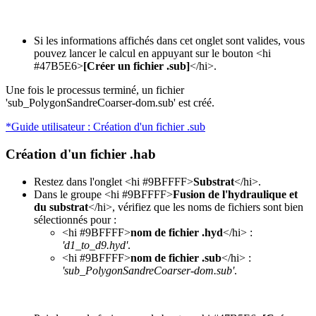
Si les informations affichés dans cet onglet sont valides, vous
pouvez lancer le calcul en appuyant sur le bouton <hi
#47B5E6>
[Créer un fichier .sub]
</hi>.
Une fois le processus terminé, un fichier
'sub_PolygonSandreCoarser-dom.sub' est créé.
*Guide utilisateur : Création d'un fichier .sub
Création d'un fichier .hab
Restez dans l'onglet <hi #9BFFFF>
Substrat
</hi>.
Dans le groupe <hi #9BFFFF>
Fusion de l'hydraulique et
du substrat
</hi>, vérifiez que les noms de fichiers sont bien
sélectionnés pour :
<hi #9BFFFF>
nom de fichier .hyd
</hi> :
'd1_to_d9.hyd'
.
<hi #9BFFFF>
nom de fichier .sub
</hi> :
'sub_PolygonSandreCoarser-dom.sub'
.