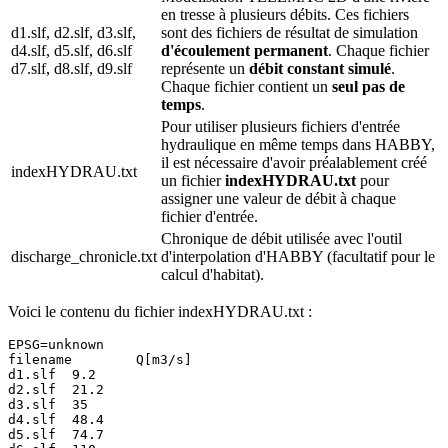
en tresse à plusieurs débits. Ces fichiers
d1.slf, d2.slf, d3.slf,
sont des fichiers de résultat de simulation
d4.slf, d5.slf, d6.slf
d'écoulement permanent
. Chaque fichier
d7.slf, d8.slf, d9.slf
représente un
débit constant simulé
.
Chaque fichier contient un
seul pas de
temps
.
Pour utiliser plusieurs fichiers d'entrée
hydraulique en même temps dans HABBY,
il est nécessaire d'avoir préalablement créé
indexHYDRAU.txt
un fichier
indexHYDRAU.txt
pour
assigner une valeur de débit à chaque
fichier d'entrée.
Chronique de débit utilisée avec l'outil
discharge_chronicle.txt
d'interpolation d'HABBY (facultatif pour le
calcul d'habitat).
Voici le contenu du fichier indexHYDRAU.txt :
EPSG=unknown

filename	Q[m3/s]

d1.slf	9.2

d2.slf	21.2

d3.slf	35

d4.slf	48.4

d5.slf	74.7
