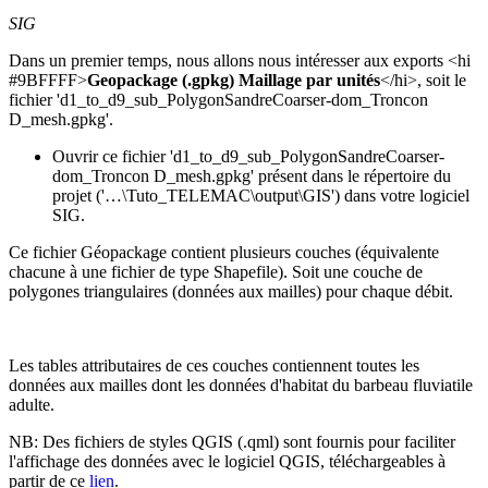
SIG
Dans un premier temps, nous allons nous intéresser aux exports <hi
#9BFFFF>
Geopackage (.gpkg) Maillage par unités
</hi>, soit le
fichier 'd1_to_d9_sub_PolygonSandreCoarser-dom_Troncon
D_mesh.gpkg'.
Ouvrir ce fichier 'd1_to_d9_sub_PolygonSandreCoarser-
dom_Troncon D_mesh.gpkg' présent dans le répertoire du
projet ('…\Tuto_TELEMAC\output\GIS') dans votre logiciel
SIG.
Ce fichier Géopackage contient plusieurs couches (équivalente
chacune à une fichier de type Shapefile). Soit une couche de
polygones triangulaires (données aux mailles) pour chaque débit.
Les tables attributaires de ces couches contiennent toutes les
données aux mailles dont les données d'habitat du barbeau fluviatile
adulte.
NB: Des fichiers de styles QGIS (.qml) sont fournis pour faciliter
l'affichage des données avec le logiciel QGIS, téléchargeables à
partir de ce
lien
.