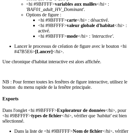
<hi #9BFFFF>
variables aux mailles
</hi> :
'BAF01_adult_HV_Dominant'
.
Options de figure :
<hi #9BFFFF>
carte
</hi> : désactivé.
<hi #9BFFFF>
valeur globale d'habitat
</hi> :
activé.
<hi #9BFFFF>
mode
</hi> :
'interactive'
.
Lancer le processus de création de figure avec le bouton <hi
#47B5E6>
[Lancer]
</hi>.
Une chronique d'habitat interactive est alors affichée.
NB : Pour fermer toutes les fenêtres de figure interactive, utilisez le
bouton
du menu rapide de la fenêtre principale.
Exports
Dans l'onglet <hi #9BFFFF>
Explorateur de données
</hi>, pour
<hi #9BFFFF>
types de fichier
</hi>, vérifier que
'habitat'
est bien
sélectionné.
Dans la liste de <hi #9BFFFF>
Nom de fichier
</hi>, vérifier