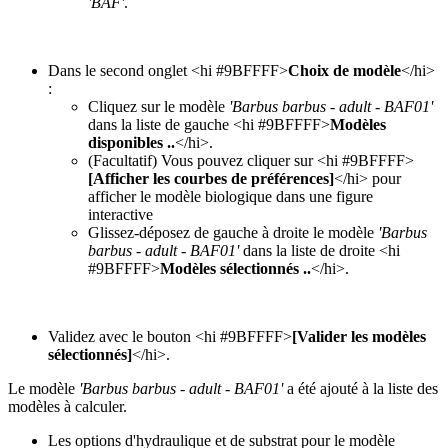
'BAF'
.
Dans le second onglet <hi #9BFFFF>
Choix de modèle
</hi>
:
Cliquez sur le modèle
'Barbus barbus - adult - BAF01'
dans la liste de gauche <hi #9BFFFF>
Modèles
disponibles ..
</hi>.
(Facultatif) Vous pouvez cliquer sur <hi #9BFFFF>
[Afficher les courbes de préférences]
</hi> pour
afficher le modèle biologique dans une figure
interactive
Glissez-déposez de gauche à droite le modèle
'Barbus
barbus - adult - BAF01'
dans la liste de droite <hi
#9BFFFF>
Modèles sélectionnés ..
</hi>.
Validez avec le bouton <hi #9BFFFF>
[Valider les modèles
sélectionnés]
</hi>.
Le modèle
'Barbus barbus - adult - BAF01'
a été ajouté à la liste des
modèles à calculer.
Les options d'hydraulique et de substrat pour le modèle