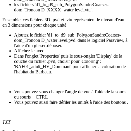
les fichiers 'd1_to_d9_sub_PolygonSandreCoarser-
dom_Troncon D_XXXX_water level.vtu'.
Ensemble, ces fichiers 3D .pvd et .vtu représentent le niveau d'eau
en 3 dimensions pour chaque unité.
Ajoutez le fichier 'd1_to_d9_sub_PolygonSandreCoarser-
dom_Troncon D_water level.pvd' dans le logiciel Paraview, à
l'aide d'un glisser-déposer.
Affichez le avec
.
Dans l'onglet 'Properties' puis le sous-onglet 'Display' de la
couche du fichier .pvd, choisir pour 'Coloring' :
'BAF01_adult_HV_Dominant' pour afficher la coloration de
l'habitat du Barbeau.
Vous pouvez vous changer l'angle de vue à l'aide de la souris
ou souris + CTRL
Vous pouvez aussi faire défiler les unités à l'aide des boutons
.
TXT