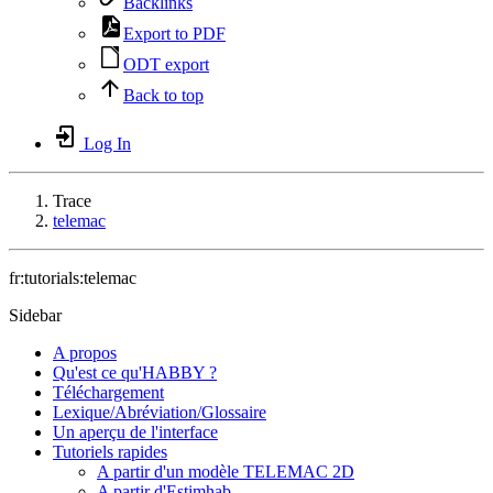
Backlinks
Export to PDF
ODT export
Back to top
Log In
Trace
telemac
fr:tutorials:telemac
Sidebar
A propos
Qu'est ce qu'HABBY ?
Téléchargement
Lexique/Abréviation/Glossaire
Un aperçu de l'interface
Tutoriels rapides
A partir d'un modèle TELEMAC 2D
A partir d'Estimhab