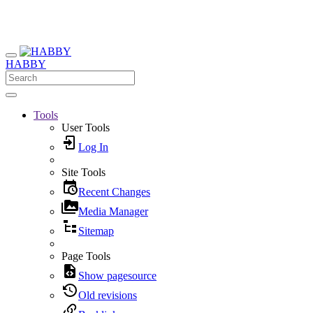
HABBY
Tools
User Tools
Log In
Site Tools
Recent Changes
Media Manager
Sitemap
Page Tools
Show pagesource
Old revisions