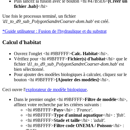
Puis lancez la fusion avec le bouton <hi #47B5E6>
[Créer un
fichier .hab]
</hi>
Une fois le processus terminé, un fichier
'd1_to_d9_sub_PolygonSandreCoarser-dom.hab'
est créé.
*Guide utilisateur : Fusion de l'hydraulique et du substrat
Calcul d'habitat
Ouvrez l'onglet <hi #9BFFFF>
Calc. Habitat
</hi>.
Vérifiez pour <hi #9BFFFF>
Fichier(s) d'habitat
</hi> que le
fichier
'd1_to_d9_sub_PolygonSandreCoarser-dom.hab'
est
bien sélectionné.
Pour ajouter des modèles biologiques à calculer, cliquez sur le
bouton <hi #9BFFFF>
[Ajouter des modèles]
</hi>.
Ceci ouvre l'
explorateur de modèle biologique
.
Dans le premier onglet <hi #9BFFFF>
Filtre de modèle
</hi>,
affinez votre recherche par les critères suivants :
<hi #9BFFFF>
Pays
</hi> :
'France'
.
<hi #9BFFFF>
Type d'animal aquatique
</hi> :
'fish'
.
<hi #9BFFFF>
Stade et taille
</hi> :
'adult'
.
<hi #9BFFFF>
Filtre code ONEMA / Poisson
</hi> :