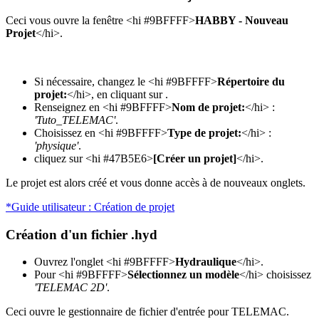
Ceci vous ouvre la fenêtre <hi #9BFFFF>
HABBY - Nouveau
Projet
</hi>.
Si nécessaire, changez le <hi #9BFFFF>
Répertoire du
projet:
</hi>, en cliquant sur
.
Renseignez en <hi #9BFFFF>
Nom de projet:
</hi> :
'Tuto_TELEMAC'
.
Choisissez en <hi #9BFFFF>
Type de projet:
</hi> :
'physique'
.
cliquez sur <hi #47B5E6>
[Créer un projet]
</hi>.
Le projet est alors créé et vous donne accès à de nouveaux onglets.
*Guide utilisateur : Création de projet
Création d'un fichier .hyd
Ouvrez l'onglet <hi #9BFFFF>
Hydraulique
</hi>.
Pour <hi #9BFFFF>
Sélectionnez un modèle
</hi> choisissez
'TELEMAC 2D'
.
Ceci ouvre le gestionnaire de fichier d'entrée pour TELEMAC.