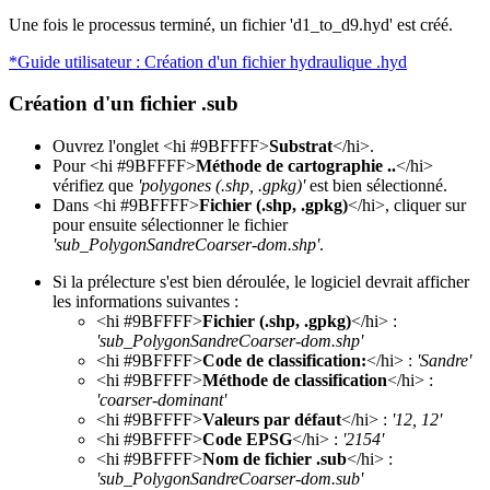
Une fois le processus terminé, un fichier 'd1_to_d9.hyd' est créé.
*Guide utilisateur : Création d'un fichier hydraulique .hyd
Création d'un fichier .sub
Ouvrez l'onglet <hi #9BFFFF>
Substrat
</hi>.
Pour <hi #9BFFFF>
Méthode de cartographie ..
</hi>
vérifiez que
'polygones (.shp, .gpkg)'
est bien sélectionné.
Dans <hi #9BFFFF>
Fichier (.shp, .gpkg)
</hi>, cliquer sur
pour ensuite sélectionner le fichier
'sub_PolygonSandreCoarser-dom.shp'
.
Si la prélecture s'est bien déroulée, le logiciel devrait afficher
les informations suivantes :
<hi #9BFFFF>
Fichier (.shp, .gpkg)
</hi> :
'sub_PolygonSandreCoarser-dom.shp'
<hi #9BFFFF>
Code de classification:
</hi> :
'Sandre'
<hi #9BFFFF>
Méthode de classification
</hi> :
'coarser-dominant'
<hi #9BFFFF>
Valeurs par défaut
</hi> :
'12, 12'
<hi #9BFFFF>
Code EPSG
</hi> :
'2154'
<hi #9BFFFF>
Nom de fichier .sub
</hi> :
'sub_PolygonSandreCoarser-dom.sub'