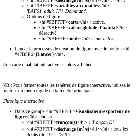
<hi #9BFFFF>
discharge [m
/s]
</hi></hi> :
'74.7'
.
<hi #9BFFFF>
variables aux mailles
</hi> :
'BAF01_adult_HV_Dominant'
.
Options de figure :
<hi #9BFFFF>
carte
</hi> : activé.
<hi #9BFFFF>
valeur globale d'habitat
</hi> :
désactivé.
<hi #9BFFFF>
mode
</hi> :
'interactive'
.
Lancer le processus de création de figure avec le bouton <hi
#47B5E6>
[Lancer]
</hi>.
Une carte d'habitat interactive est alors affichée.
NB : Pour fermer toutes les fenêtres de figure interactive, utilisez le
bouton
du menu rapide de la fenêtre principale.
Chronique interactive
Dans ce groupe <hi #9BFFFF>
Visualisateur/exporteur de
figure
</hi>, choisir :
<hi #9BFFFF>
tronçon(s)
</hi> :
'Tronçon D'
.
3
<hi #9BFFFF>
discharge [m
/s]
</hi></hi> : tous les
débits (de
'9.2'
à
'259'
).