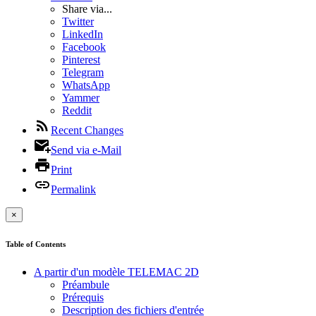
Share via...
Twitter
LinkedIn
Facebook
Pinterest
Telegram
WhatsApp
Yammer
Reddit
Recent Changes
Send via e-Mail
Print
Permalink
×
Table of Contents
A partir d'un modèle TELEMAC 2D
Préambule
Prérequis
Description des fichiers d'entrée