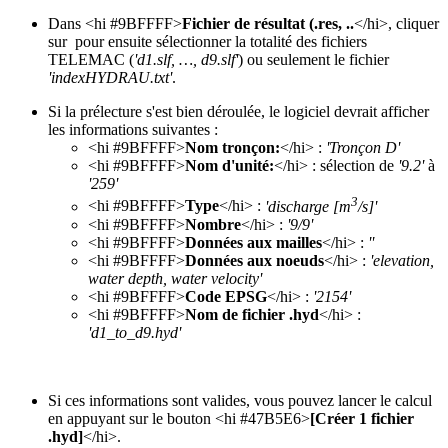
Dans <hi #9BFFFF>
Fichier de résultat (.res, ..
</hi>, cliquer
sur
pour ensuite sélectionner la totalité des fichiers
TELEMAC (
'd1.slf, …, d9.slf'
) ou seulement le fichier
'indexHYDRAU.txt'
.
Si la prélecture s'est bien déroulée, le logiciel devrait afficher
les informations suivantes :
<hi #9BFFFF>
Nom tronçon:
</hi> :
'Tronçon D'
<hi #9BFFFF>
Nom d'unité:
</hi> : sélection de
'9.2'
à
'259'
3
<hi #9BFFFF>
Type
</hi> :
'discharge [m
/s]'
<hi #9BFFFF>
Nombre
</hi> :
'9/9'
<hi #9BFFFF>
Données aux mailles
</hi> :
''
<hi #9BFFFF>
Données aux noeuds
</hi> :
'elevation,
water depth, water velocity'
<hi #9BFFFF>
Code EPSG
</hi> :
'2154'
<hi #9BFFFF>
Nom de fichier .hyd
</hi> :
'd1_to_d9.hyd'
Si ces informations sont valides, vous pouvez lancer le calcul
en appuyant sur le bouton <hi #47B5E6>
[Créer 1 fichier
.hyd]
</hi>.