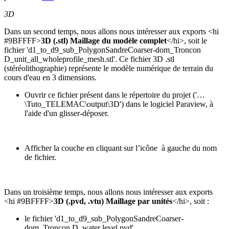
3D
Dans un second temps, nous allons nous intéresser aux exports <hi
#9BFFFF>
3D (.stl) Maillage du modèle complet
</hi>, soit le
fichier 'd1_to_d9_sub_PolygonSandreCoarser-dom_Troncon
D_unit_all_wholeprofile_mesh.stl'. Ce fichier 3D .stl
(stéréolithographie) représente le modèle numérique de terrain du
cours d'eau en 3 dimensions.
Ouvrir ce fichier présent dans le répertoire du projet ('…
\Tuto_TELEMAC\output\3D') dans le logiciel Paraview, à
l'aide d'un glisser-déposer.
Afficher la couche en cliquant sur l’icône
à gauche du nom
de fichier.
Dans un troisième temps, nous allons nous intéresser aux exports
<hi #9BFFFF>
3D (.pvd, .vtu) Maillage par unités
</hi>, soit :
le fichier 'd1_to_d9_sub_PolygonSandreCoarser-
dom_Troncon D_water level.pvd'.