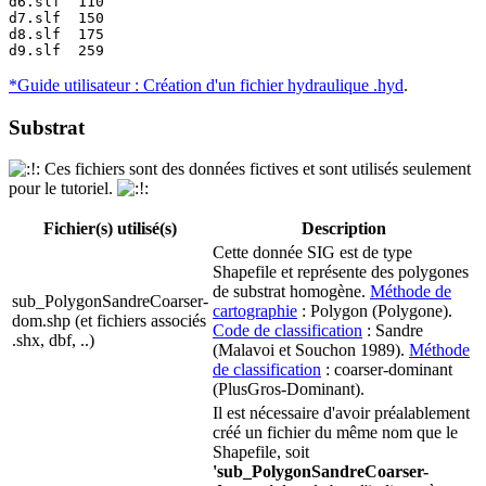
d6.slf	110

d7.slf	150

d8.slf	175

d9.slf	259
*Guide utilisateur : Création d'un fichier hydraulique .hyd
.
Substrat
Ces fichiers sont des données fictives et sont utilisés seulement
pour le tutoriel.
Fichier(s) utilisé(s)
Description
Cette donnée SIG est de type
Shapefile et représente des polygones
de substrat homogène.
Méthode de
sub_PolygonSandreCoarser-
cartographie
: Polygon (Polygone).
dom.shp (et fichiers associés
Code de classification
: Sandre
.shx, dbf, ..)
(Malavoi et Souchon 1989).
Méthode
de classification
: coarser-dominant
(PlusGros-Dominant).
Il est nécessaire d'avoir préalablement
créé un fichier du même nom que le
Shapefile, soit
'sub_PolygonSandreCoarser-