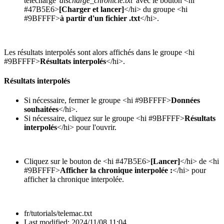
téléchargé
'discharge_chronicle.txt'
avec le bouton <hi
#47B5E6>
[Charger et lancer]
</hi> du groupe <hi
#9BFFFF>
à partir d'un fichier .txt
</hi>.
Les résultats interpolés sont alors affichés dans le groupe <hi
#9BFFFF>
Résultats interpolés
</hi>.
Résultats interpolés
Si nécessaire, fermer le groupe <hi #9BFFFF>
Données
souhaitées
</hi>.
Si nécessaire, cliquez sur le groupe <hi #9BFFFF>
Résultats
interpolés
</hi> pour l'ouvrir.
Cliquez sur le bouton de <hi #47B5E6>
[Lancer]
</hi> de <hi
#9BFFFF>
Afficher la chronique interpolée :
</hi> pour
afficher la chronique interpolée.
fr/tutorials/telemac.txt
Last modified:
2024/11/08 11:04