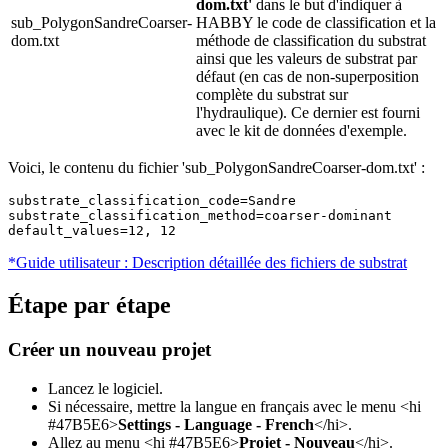
dom.txt'
dans le but d'indiquer à
sub_PolygonSandreCoarser-
HABBY le code de classification et la
dom.txt
méthode de classification du substrat
ainsi que les valeurs de substrat par
défaut (en cas de non-superposition
complète du substrat sur
l'hydraulique). Ce dernier est fourni
avec le kit de données d'exemple.
Voici, le contenu du fichier 'sub_PolygonSandreCoarser-dom.txt' :
substrate_classification_code=Sandre

substrate_classification_method=coarser-dominant

default_values=12, 12
*Guide utilisateur : Description détaillée des fichiers de substrat
Étape par étape
Créer un nouveau projet
Lancez le logiciel.
Si nécessaire, mettre la langue en français avec le menu <hi
#47B5E6>
Settings - Language - French
</hi>.
Allez au menu <hi #47B5E6>
Projet - Nouveau
</hi>.