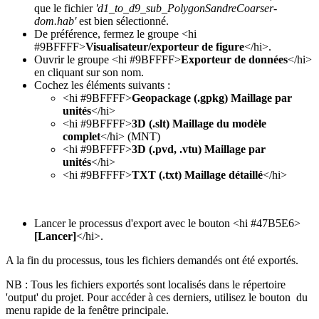
que le fichier
'd1_to_d9_sub_PolygonSandreCoarser-
dom.hab'
est bien sélectionné.
De préférence, fermez le groupe <hi
#9BFFFF>
Visualisateur/exporteur de figure
</hi>.
Ouvrir le groupe <hi #9BFFFF>
Exporteur de données
</hi>
en cliquant sur son nom.
Cochez les éléments suivants :
<hi #9BFFFF>
Geopackage (.gpkg) Maillage par
unités
</hi>
<hi #9BFFFF>
3D (.slt) Maillage du modèle
complet
</hi> (MNT)
<hi #9BFFFF>
3D (.pvd, .vtu) Maillage par
unités
</hi>
<hi #9BFFFF>
TXT (.txt) Maillage détaillé
</hi>
Lancer le processus d'export avec le bouton <hi #47B5E6>
[Lancer]
</hi>.
A la fin du processus, tous les fichiers demandés ont été exportés.
NB : Tous les fichiers exportés sont localisés dans le répertoire
'output' du projet. Pour accéder à ces derniers, utilisez le bouton
du
menu rapide de la fenêtre principale.