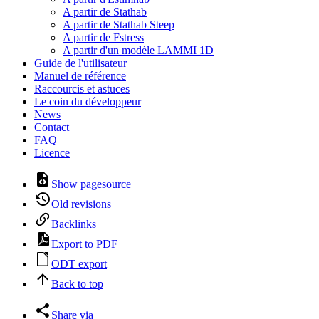
A partir de Stathab
A partir de Stathab Steep
A partir de Fstress
A partir d'un modèle LAMMI 1D
Guide de l'utilisateur
Manuel de référence
Raccourcis et astuces
Le coin du développeur
News
Contact
FAQ
Licence
Show pagesource
Old revisions
Backlinks
Export to PDF
ODT export
Back to top
Share via