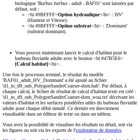
biologique
'Barbus barbus - adult - BAF01'
sont laissées par
défaut, soit :
<hi #9BFFFF>
Option hydraulique
</hi> :
'HV'
(Hauteur et Vitesse).
<hi #9BFFFF>
Option substrat
</hi> :
'Dominant'
(substrat dominant).
Vous pouvez maintenant lancer le calcul d'habitat pour le
barbeau fluviatile adulte avec le bouton <hi #47B5E6>
[Calcul habitat]
</hi>.
Une fois le processus terminé, le résultat du modèle
'BAF01_adult_HV_Dominant' a été ajouté au fichier
'd1_to_d9_sub_PolygonSandreCoarser-dom.hab'. Par défaut, à
chaque calcul, le fichier de résultat de calcul d'habitat texte est créé :
'd1_to_d9_sub_PolygonSandreCoarser-dom_wua.txt' décrivant les
valeurs d'habitat et les surfaces pondérées utiles du barbeau fluviatile
adulte pour chaque débit simulé. Ce dernier est directement
visualisable dans un éditeur de texte ou dans un tableur.
Vous avez la possibilité de visualiser les résultats en détail, soit via
les figures ou soit via les exports de l'
explorateur de données
.