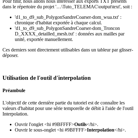
Pour finir, nous allons nous intéresser aux exports TXT présents
dans le répertoire du projet '…\Tuto_TELEMAC\output\text', soit :
'd1_to_d9_sub_PolygonSandreCoarser-dom_wua.txt' :
chronique d'habitat exportée à chaque calcul.
'd1_to_d9_sub_PolygonSandreCoarser-dom_Troncon
D_XXXX_detailled_mesh.txt' : données aux mailles par
unité, exportée manuellement.
Ces derniers sont directement utilisables dans un tableur par glisser-
déposer.
Utilisation de l'outil d'interpolation
Préambule
L'objectif de cette dernière partie du tutoriel est de connaître les
valeurs d'habitat pour une série temporelle de débit à l'aide de l'outil
Interpolation.
Ouvrir l'onglet <hi #9BFFFF>
Outils
</hi>.
Ouvrir le sous-onglet <hi #9BFFFF>
Interpolation
</hi>.