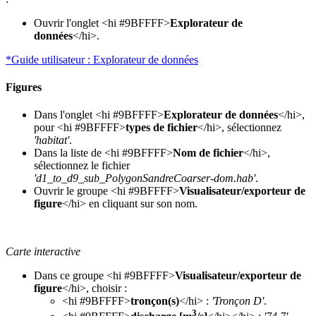
Ouvrir l'onglet <hi #9BFFFF>
Explorateur de
données
</hi>.
*Guide utilisateur : Explorateur de données
Figures
Dans l'onglet <hi #9BFFFF>
Explorateur de données
</hi>,
pour <hi #9BFFFF>
types de fichier
</hi>, sélectionnez
'habitat'
.
Dans la liste de <hi #9BFFFF>
Nom de fichier
</hi>,
sélectionnez le fichier
'd1_to_d9_sub_PolygonSandreCoarser-dom.hab'
.
Ouvrir le groupe <hi #9BFFFF>
Visualisateur/exporteur de
figure
</hi> en cliquant sur son nom.
Carte interactive
Dans ce groupe <hi #9BFFFF>
Visualisateur/exporteur de
figure
</hi>, choisir :
<hi #9BFFFF>
tronçon(s)
</hi> :
'Tronçon D'
.
3