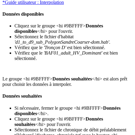
*Guide utilisateur : Interpolation
Données disponibles
Cliquez sur le groupe <hi #9BFFFF>
Données
disponibles
</hi> pour l'ouvrir.
Sélectionnez le fichier d'habitat
'd1_to_d9_sub_PolygonSandreCoarser-dom.hab'
.
Vérifiez que le
'Tronçon D'
est bien sélectionné.
Vérifiez que le
'BAF01_adult_HV_Dominant'
est bien
sélectionné.
Le groupe <hi #9BFFFF>
Données souhaitées
</hi> est alors prêt
pour choisir les données à interpoler.
Données souhaitées
Si nécessaire, fermer le groupe <hi #9BFFFF>
Données
disponibles
</hi>.
Cliquez sur le groupe <hi #9BFFFF>
Données
souhaitées
</hi> pour l'ouvrir.
Sélectionnez le fichier de chronique de débit préalablement