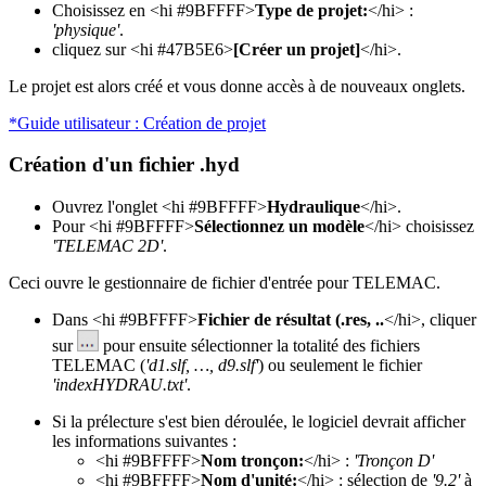
Choisissez en <hi #9BFFFF>
Type de projet:
</hi> :
'physique'
.
cliquez sur <hi #47B5E6>
[Créer un projet]
</hi>.
Le projet est alors créé et vous donne accès à de nouveaux onglets.
*Guide utilisateur : Création de projet
Création d'un fichier .hyd
Ouvrez l'onglet <hi #9BFFFF>
Hydraulique
</hi>.
Pour <hi #9BFFFF>
Sélectionnez un modèle
</hi> choisissez
'TELEMAC 2D'
.
Ceci ouvre le gestionnaire de fichier d'entrée pour TELEMAC.
Dans <hi #9BFFFF>
Fichier de résultat (.res, ..
</hi>, cliquer
sur
pour ensuite sélectionner la totalité des fichiers
TELEMAC (
'd1.slf, …, d9.slf'
) ou seulement le fichier
'indexHYDRAU.txt'
.
Si la prélecture s'est bien déroulée, le logiciel devrait afficher
les informations suivantes :
<hi #9BFFFF>
Nom tronçon:
</hi> :
'Tronçon D'
<hi #9BFFFF>
Nom d'unité:
</hi> : sélection de
'9.2'
à