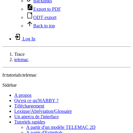
Backlinks
Export to PDF
ODT export
Back to top
Log In
Trace
telemac
fr:tutorials:telemac
Sidebar
A propos
Qu'est ce qu'HABBY ?
Téléchargement
Lexique/Abréviation/Glossaire
Un aperçu de l'interface
Tutoriels rapides
A partir d'un modèle TELEMAC 2D
A partir d'Estimhab