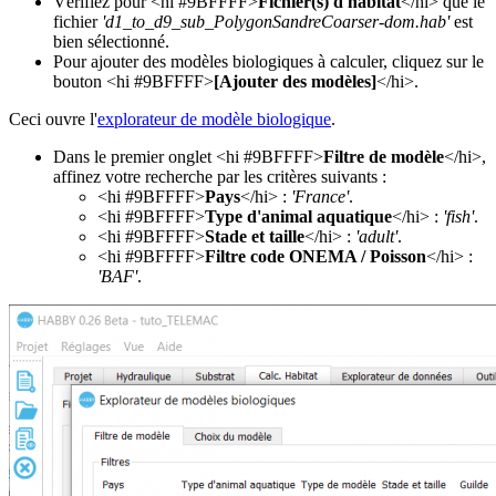
Vérifiez pour <hi #9BFFFF>
Fichier(s) d'habitat
</hi> que le
fichier
'd1_to_d9_sub_PolygonSandreCoarser-dom.hab'
est
bien sélectionné.
Pour ajouter des modèles biologiques à calculer, cliquez sur le
bouton <hi #9BFFFF>
[Ajouter des modèles]
</hi>.
Ceci ouvre l'
explorateur de modèle biologique
.
Dans le premier onglet <hi #9BFFFF>
Filtre de modèle
</hi>,
affinez votre recherche par les critères suivants :
<hi #9BFFFF>
Pays
</hi> :
'France'
.
<hi #9BFFFF>
Type d'animal aquatique
</hi> :
'fish'
.
<hi #9BFFFF>
Stade et taille
</hi> :
'adult'
.
<hi #9BFFFF>
Filtre code ONEMA / Poisson
</hi> :
'BAF'
.