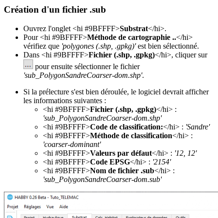
Création d'un fichier .sub
Ouvrez l'onglet <hi #9BFFFF>
Substrat
</hi>.
Pour <hi #9BFFFF>
Méthode de cartographie ..
</hi>
vérifiez que
'polygones (.shp, .gpkg)'
est bien sélectionné.
Dans <hi #9BFFFF>
Fichier (.shp, .gpkg)
</hi>, cliquer sur
pour ensuite sélectionner le fichier
'sub_PolygonSandreCoarser-dom.shp'
.
Si la prélecture s'est bien déroulée, le logiciel devrait afficher
les informations suivantes :
<hi #9BFFFF>
Fichier (.shp, .gpkg)
</hi> :
'sub_PolygonSandreCoarser-dom.shp'
<hi #9BFFFF>
Code de classification:
</hi> :
'Sandre'
<hi #9BFFFF>
Méthode de classification
</hi> :
'coarser-dominant'
<hi #9BFFFF>
Valeurs par défaut
</hi> :
'12, 12'
<hi #9BFFFF>
Code EPSG
</hi> :
'2154'
<hi #9BFFFF>
Nom de fichier .sub
</hi> :
'sub_PolygonSandreCoarser-dom.sub'