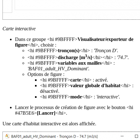
Carte interactive
Dans ce groupe <hi #9BFFFF>
Visualisateur/exporteur de
figure
</hi>, choisir :
<hi #9BFFFF>
tronçon(s)
</hi> :
'Tronçon D'
.
3
<hi #9BFFFF>
discharge [m
/s]
</hi></hi> :
'74.7'
.
<hi #9BFFFF>
variables aux mailles
</hi> :
'BAF01_adult_HV_Dominant'
.
Options de figure :
<hi #9BFFFF>
carte
</hi> : activé.
<hi #9BFFFF>
valeur globale d'habitat
</hi> :
désactivé.
<hi #9BFFFF>
mode
</hi> :
'interactive'
.
Lancer le processus de création de figure avec le bouton <hi
#47B5E6>
[Lancer]
</hi>.
Une carte d'habitat interactive est alors affichée.