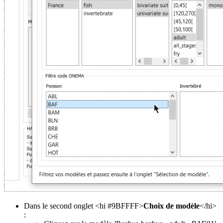
Dans le second onglet <hi #9BFFFF>
Choix de modèle
</hi>
: