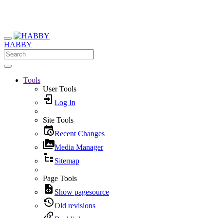
HABBY
Tools
User Tools
Log In
Site Tools
Recent Changes
Media Manager
Sitemap
Page Tools
Show pagesource
Old revisions