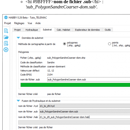
<hi #9BFFFF>
nom de fichier .sub
</hi> :
'sub_PolygonSandreCoarser-dom.sub'
.