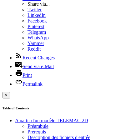
Share via...
Twitter
LinkedIn
Facebook
Pinterest
Telegram
WhatsApp
Yammer
Reddit
Recent Changes
Send via e-Mail
Print
Permalink
×
Table of Contents
A partir d'un modèle TELEMAC 2D
Préambule
Prérequis
Description des fichiers d'entrée