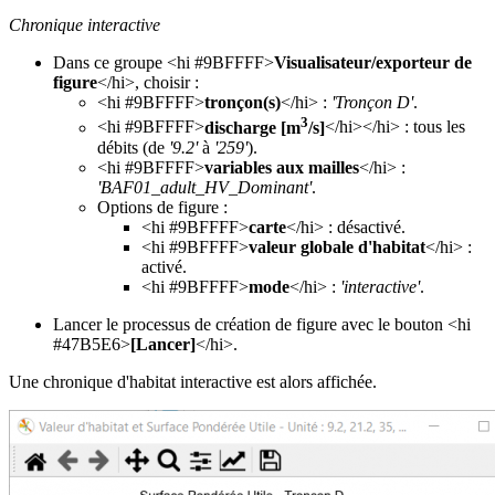
Chronique interactive
Dans ce groupe <hi #9BFFFF>
Visualisateur/exporteur de
figure
</hi>, choisir :
<hi #9BFFFF>
tronçon(s)
</hi> :
'Tronçon D'
.
3
<hi #9BFFFF>
discharge [m
/s]
</hi></hi> : tous les
débits (de
'9.2'
à
'259'
).
<hi #9BFFFF>
variables aux mailles
</hi> :
'BAF01_adult_HV_Dominant'
.
Options de figure :
<hi #9BFFFF>
carte
</hi> : désactivé.
<hi #9BFFFF>
valeur globale d'habitat
</hi> :
activé.
<hi #9BFFFF>
mode
</hi> :
'interactive'
.
Lancer le processus de création de figure avec le bouton <hi
#47B5E6>
[Lancer]
</hi>.
Une chronique d'habitat interactive est alors affichée.