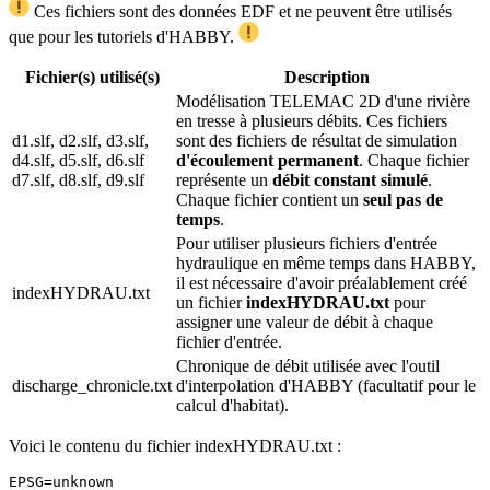
Ces fichiers sont des données EDF et ne peuvent être utilisés
que pour les tutoriels d'HABBY.
Fichier(s) utilisé(s)
Description
Modélisation TELEMAC 2D d'une rivière
en tresse à plusieurs débits. Ces fichiers
d1.slf, d2.slf, d3.slf,
sont des fichiers de résultat de simulation
d4.slf, d5.slf, d6.slf
d'écoulement permanent
. Chaque fichier
d7.slf, d8.slf, d9.slf
représente un
débit constant simulé
.
Chaque fichier contient un
seul pas de
temps
.
Pour utiliser plusieurs fichiers d'entrée
hydraulique en même temps dans HABBY,
il est nécessaire d'avoir préalablement créé
indexHYDRAU.txt
un fichier
indexHYDRAU.txt
pour
assigner une valeur de débit à chaque
fichier d'entrée.
Chronique de débit utilisée avec l'outil
discharge_chronicle.txt
d'interpolation d'HABBY (facultatif pour le
calcul d'habitat).
Voici le contenu du fichier indexHYDRAU.txt :
EPSG=unknown
