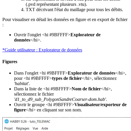
(.pvd représentant plusieurs .vtu).
TXT décrivant l'état du maillage pour tous les débits.
Pour visualiser en détail les données en figure et en export de fichier
:
Ouvrir l'onglet <hi #9BFFFF>
Explorateur de
données
</hi>.
*Guide utilisateur : Explorateur de données
Figures
Dans l'onglet <hi #9BFFFF>
Explorateur de données
</hi>,
pour <hi #9BFFFF>
types de fichier
</hi>, sélectionnez
'habitat'
.
Dans la liste de <hi #9BFFFF>
Nom de fichier
</hi>,
sélectionnez le fichier
'd1_to_d9_sub_PolygonSandreCoarser-dom.hab'
.
Ouvrir le groupe <hi #9BFFFF>
Visualisateur/exporteur de
figure
</hi> en cliquant sur son nom.