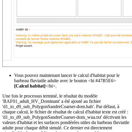
Vous pouvez maintenant lancer le calcul d'habitat pour le
barbeau fluviatile adulte avec le bouton <hi #47B5E6>
[Calcul habitat]
</hi>.
Une fois le processus terminé, le résultat du modèle
'BAF01_adult_HV_Dominant' a été ajouté au fichier
'd1_to_d9_sub_PolygonSandreCoarser-dom.hab'. Par défaut, à
chaque calcul, le fichier de résultat de calcul d'habitat texte est créé :
'd1_to_d9_sub_PolygonSandreCoarser-dom_wua.txt' décrivant les
valeurs d'habitat et les surfaces pondérées utiles du barbeau fluviatile
adulte pour chaque débit simulé. Ce dernier est directement