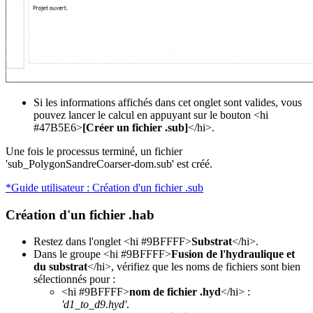
Si les informations affichés dans cet onglet sont valides, vous
pouvez lancer le calcul en appuyant sur le bouton <hi
#47B5E6>
[Créer un fichier .sub]
</hi>.
Une fois le processus terminé, un fichier
'sub_PolygonSandreCoarser-dom.sub' est créé.
*Guide utilisateur : Création d'un fichier .sub
Création d'un fichier .hab
Restez dans l'onglet <hi #9BFFFF>
Substrat
</hi>.
Dans le groupe <hi #9BFFFF>
Fusion de l'hydraulique et
du substrat
</hi>, vérifiez que les noms de fichiers sont bien
sélectionnés pour :
<hi #9BFFFF>
nom de fichier .hyd
</hi> :
'd1_to_d9.hyd'
.