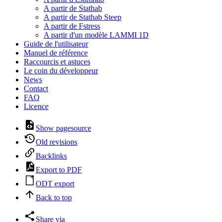
A partir de Stathab
A partir de Stathab Steep
A partir de Fstress
A partir d'un modèle LAMMI 1D
Guide de l'utilisateur
Manuel de référence
Raccourcis et astuces
Le coin du développeur
News
Contact
FAQ
Licence
Show pagesource
Old revisions
Backlinks
Export to PDF
ODT export
Back to top
Share via