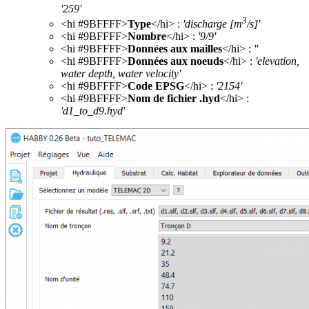
'259'
3
<hi #9BFFFF>
Type
</hi> :
'discharge [m
/s]'
<hi #9BFFFF>
Nombre
</hi> :
'9/9'
<hi #9BFFFF>
Données aux mailles
</hi> :
''
<hi #9BFFFF>
Données aux noeuds
</hi> :
'elevation,
water depth, water velocity'
<hi #9BFFFF>
Code EPSG
</hi> :
'2154'
<hi #9BFFFF>
Nom de fichier .hyd
</hi> :
'd1_to_d9.hyd'