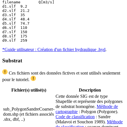
filename	Q[m3/s]

d1.slf	9.2

d2.slf	21.2

d3.slf	35

d4.slf	48.4

d5.slf	74.7

d6.slf	110

d7.slf	150

d8.slf	175

d9.slf	259
*Guide utilisateur : Création d'un fichier hydraulique .hyd
.
Substrat
Ces fichiers sont des données fictives et sont utilisés seulement
pour le tutoriel.
Fichier(s) utilisé(s)
Description
Cette donnée SIG est de type
Shapefile et représente des polygones
de substrat homogène.
Méthode de
sub_PolygonSandreCoarser-
cartographie
: Polygon (Polygone).
dom.shp (et fichiers associés
Code de classification
: Sandre
.shx, dbf, ..)
(Malavoi et Souchon 1989).
Méthode
de classification
: coarser-dominant