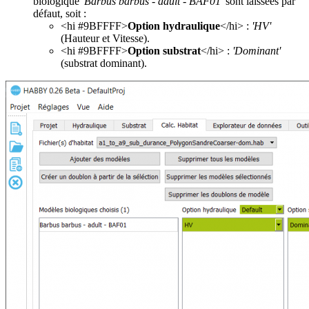
biologique
'Barbus barbus - adult - BAF01'
sont laissées par
défaut, soit :
<hi #9BFFFF>
Option hydraulique
</hi> :
'HV'
(Hauteur et Vitesse).
<hi #9BFFFF>
Option substrat
</hi> :
'Dominant'
(substrat dominant).