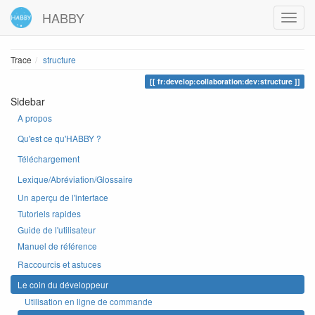
HABBY
Trace
structure
fr:develop:collaboration:dev:structure
Sidebar
A propos
Qu'est ce qu'HABBY ?
Téléchargement
Lexique/Abréviation/Glossaire
Un aperçu de l'interface
Tutoriels rapides
Guide de l'utilisateur
Manuel de référence
Raccourcis et astuces
Le coin du développeur
Utilisation en ligne de commande