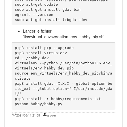
sudo apt-get update

sudo apt-get install gdal-bin

ogrinfo --version

sudo apt-get install libgdal-dev
Lancer le fichier
'tips\virtual_envs\creation_env_habby_pip.sh'.
pip3 install pip --upgrade

pip3 install virtualenv

cd ../habby_dev

virtualenv --python /usr/bin/python3.6 env_
virtuels/env_habby_dev_pip

source env_virtuels/env_habby_dev_pip/bin/a
ctivate

pip3 install gdal==X.X.X --global-option=bu
ild_ext --global-option="-I/usr/include/gda
l/"

pip3 install -r habby/requirements.txt

python habby/habby.py
2021/03/11 21:55
·
qroyer