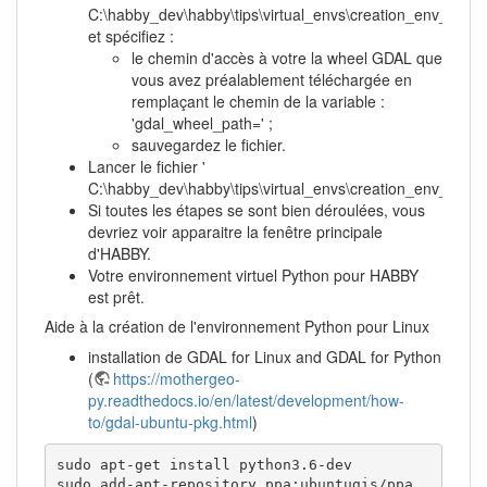
C:\habby_dev\habby\tips\virtual_envs\creation_env_habb
et spécifiez :
le chemin d'accès à votre la wheel GDAL que
vous avez préalablement téléchargée en
remplaçant le chemin de la variable :
'gdal_wheel_path=' ;
sauvegardez le fichier.
Lancer le fichier '
C:\habby_dev\habby\tips\virtual_envs\creation_env_habb
Si toutes les étapes se sont bien déroulées, vous
devriez voir apparaitre la fenêtre principale
d'HABBY.
Votre environnement virtuel Python pour HABBY
est prêt.
Aide à la création de l'environnement Python pour Linux
installation de GDAL for Linux and GDAL for Python
(
https://mothergeo-
py.readthedocs.io/en/latest/development/how-
to/gdal-ubuntu-pkg.html
)
sudo apt-get install python3.6-dev

sudo add-apt-repository ppa:ubuntugis/ppa
