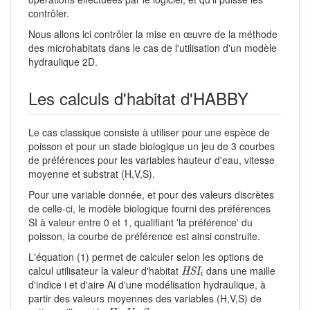
contrôler.
Nous allons ici contrôler la mise en œuvre de la méthode
des microhabitats dans le cas de l'utilisation d'un modèle
hydraulique 2D.
Les calculs d'habitat d'HABBY
Le cas classique consiste à utiliser pour une espèce de
poisson et pour un stade biologique un jeu de 3 courbes
de préférences pour les variables hauteur d'eau, vitesse
moyenne et substrat (H,V,S).
Pour une variable donnée, et pour des valeurs discrètes
de celle-ci, le modèle biologique fourni des préférences
SI à valeur entre 0 et 1, qualifiant 'la préférence' du
poisson, la courbe de préférence est ainsi construite.
L'équation (1) permet de calculer selon les options de
H
S
I
i
calcul utilisateur la valeur d'habitat
dans une maille
H
S
I
i
d'indice i et d'aire Ai d'une modélisation hydraulique, à
partir des valeurs moyennes des variables (H,V,S) de
H
i
,
V
i
,
S
i