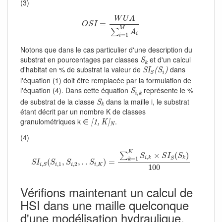
(3)
O
S
I
=
W
U
A
∑
i
=
1
M
A
i
W
U
A
=
O
S
I
M
∑
A
=
1
i
i
Notons que dans le cas particulier d'une description du
S
k
substrat en pourcentages par classes
et d'un calcul
S
k
S
I
S
(
S
i
)
d'habitat en % de substrat la valeur de
dans
S
I
(
S
)
i
S
l'équation (1) doit être remplacée par la formulation de
S
i
,
k
l'équation (4). Dans cette équation
représente le %
S
i
,
k
S
k
de substrat de la classe
dans la maille i, le substrat
S
k
étant décrit par un nombre K de classes
[
1
,
K
]
N
granulométriques k ∈
.
[
1
,
K
]
N
(4)
S
I
i
,
S
(
S
i
,
1
,
S
i
,
2
,
.
.
S
i
,
K
)
=
∑
k
=
1
K
S
i
,
k
×
S
I
S
(
S
k
)
100
K
×
(
)
∑
S
S
I
S
,
=
1
i
k
k
S
k
(
,
,
.
.
)
=
S
I
S
S
S
,
1
,
2
,
,
i
i
i
K
i
S
100
Vérifions maintenant un calcul de
HSI dans une maille quelconque
d'une modélisation hydraulique.