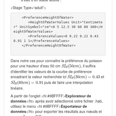
<Stage Type=“adult”>
    <PreferenceHeightOfWater>

       <HeightOfWaterValues Unit="Centimete
r" UnitSymbol="cm">0 5 12.5 30 60 80 300</H
eightOfWaterValues>

       <PreferenceValues>0 0.22 0.22 0.43 
0.91 1 1</PreferenceValues>

    </PreferenceHeightOfWater>

Dans notre cas pour connaitre la préférence du poisson
S
I
H
(
50
c
m
)
pour une hauteur d'eau 50 cm
, il suffira
(
50
)
S
I
c
m
H
d'identifier les valeurs de la courbe de préférence
S
I
H
(
30
c
m
)
=
0.43
encadrant la valeur recherchée ici
et
(
30
)
=
0.43
S
I
c
m
H
S
I
H
(
60
c
m
)
=
0.91
puis de faire une interpolation
(
60
)
=
0.91
S
I
c
m
H
linéaire.
A partir de l'onglet <hi #9BFFFF>
Explorateur de
données
</hi> après avoir sélectionné votre fichier .hab,
utilisez le menu <hi #9BFFFF>
Exportateur de
données
</hi> pour exporter les résultats aux nœuds et