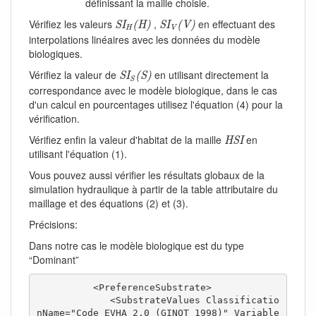
définissant la maille choisie.
S
I
H
(
H
)
S
I
V
(
V
)
Vérifiez les valeurs
,
en effectuant des
S
I
(
H
)
S
I
(
V
)
H
V
interpolations linéaires avec les données du modèle
biologiques.
S
I
S
(
S
)
Vérifiez la valeur de
en utilisant directement la
S
I
(
S
)
S
correspondance avec le modèle biologique, dans le cas
d'un calcul en pourcentages utilisez l'équation (4) pour la
vérification.
H
S
I
Vérifiez enfin la valeur d'habitat de la maille
en
H
S
I
utilisant l'équation (1).
Vous pouvez aussi vérifier les résultats globaux de la
simulation hydraulique à partir de la table attributaire du
maillage et des équations (2) et (3).
Précisions:
Dans notre cas le modèle biologique est du type
“Dominant”
          <PreferenceSubstrate>

             <SubstrateValues Classificatio
nName="Code EVHA 2.0 (GINOT 1998)" Variable