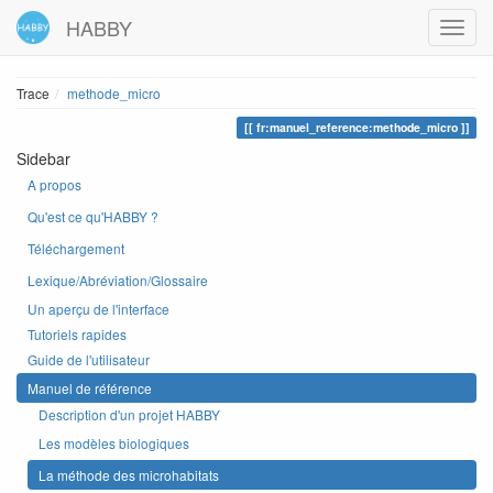
HABBY
Trace
methode_micro
fr:manuel_reference:methode_micro
Sidebar
A propos
Qu'est ce qu'HABBY ?
Téléchargement
Lexique/Abréviation/Glossaire
Un aperçu de l'interface
Tutoriels rapides
Guide de l'utilisateur
Manuel de référence
Description d'un projet HABBY
Les modèles biologiques
La méthode des microhabitats