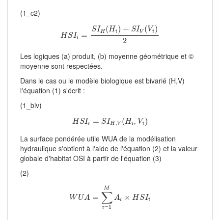
(1_c2)
H
S
I
i
=
S
I
H
(
H
i
)
+
S
I
V
(
V
i
)
2
(
)
+
(
)
S
I
H
S
I
V
H
i
V
i
=
H
S
I
i
2
Les logiques (a) produit, (b) moyenne géométrique et ©
moyenne sont respectées.
Dans le cas ou le modèle biologique est bivarié (H,V)
l'équation (1) s'écrit :
(1_biv)
H
S
I
i
=
S
I
H
,
V
(
H
i
,
V
i
)
=
(
,
)
H
S
I
S
I
H
V
,
i
H
V
i
i
La surface pondérée utile WUA de la modélisation
hydraulique s'obtient à l'aide de l'équation (2) et la valeur
globale d'habitat OSI à partir de l'équation (3)
(2)
W
U
A
=
∑
i
=
1
M
A
i
×
H
S
I
i
M
∑
=
×
W
U
A
A
H
S
I
i
i
=
1
i