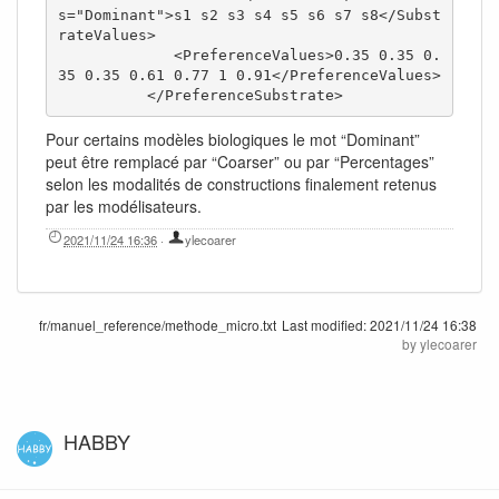
s="Dominant">s1 s2 s3 s4 s5 s6 s7 s8</Subst
rateValues>

             <PreferenceValues>0.35 0.35 0.
35 0.35 0.61 0.77 1 0.91</PreferenceValues>

          </PreferenceSubstrate>
Pour certains modèles biologiques le mot “Dominant”
peut être remplacé par “Coarser” ou par “Percentages”
selon les modalités de constructions finalement retenus
par les modélisateurs.
2021/11/24 16:36
·
ylecoarer
fr/manuel_reference/methode_micro.txt
Last modified:
2021/11/24 16:38
by
ylecoarer
HABBY