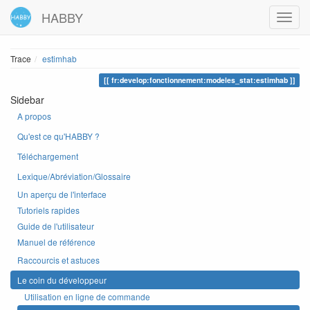
HABBY
Trace
estimhab
fr:develop:fonctionnement:modeles_stat:estimhab
Sidebar
A propos
Qu'est ce qu'HABBY ?
Téléchargement
Lexique/Abréviation/Glossaire
Un aperçu de l'interface
Tutoriels rapides
Guide de l'utilisateur
Manuel de référence
Raccourcis et astuces
Le coin du développeur
Utilisation en ligne de commande