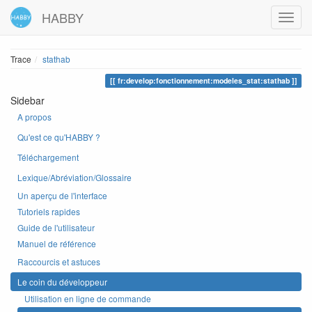
HABBY
Trace
stathab
fr:develop:fonctionnement:modeles_stat:stathab
Sidebar
A propos
Qu'est ce qu'HABBY ?
Téléchargement
Lexique/Abréviation/Glossaire
Un aperçu de l'interface
Tutoriels rapides
Guide de l'utilisateur
Manuel de référence
Raccourcis et astuces
Le coin du développeur
Utilisation en ligne de commande