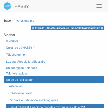
HABBY
Trace
hydrosignature
fr:guide_utilisateur:modeles_2d:outils:hydrosignature
Sidebar
A propos
Qu'est ce qu'HABBY ?
Téléchargement
Lexique/Abréviation/Glossaire
Un aperçu de l'interface
Tutoriels rapides
Guide de l'utilisateur
Installation
Création de projet
L'explorateur de modèles biologiques
Calcul d’habitat à partir de modèles hydrauliques 1D et 2D