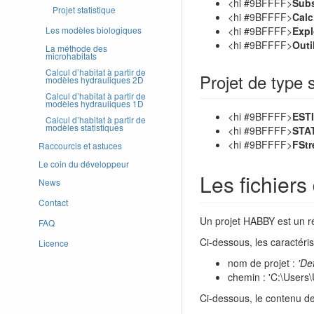
<hi #9BFFFF>
Subs
Projet statistique
<hi #9BFFFF>
Calc
<hi #9BFFFF>
Expl
Les modèles biologiques
<hi #9BFFFF>
Outi
La méthode des
microhabitats
Calcul d’habitat à partir de
Projet de type s
modèles hydrauliques 2D
Calcul d’habitat à partir de
modèles hydrauliques 1D
<hi #9BFFFF>
EST
Calcul d’habitat à partir de
modèles statistiques
<hi #9BFFFF>
STA
<hi #9BFFFF>
FStr
Raccourcis et astuces
Le coin du développeur
Les fichiers
News
Contact
Un projet HABBY est un ré
FAQ
Ci-dessous, les caractéris
Licence
nom de projet :
'De
chemin : 'C:\User
Ci-dessous, le contenu de