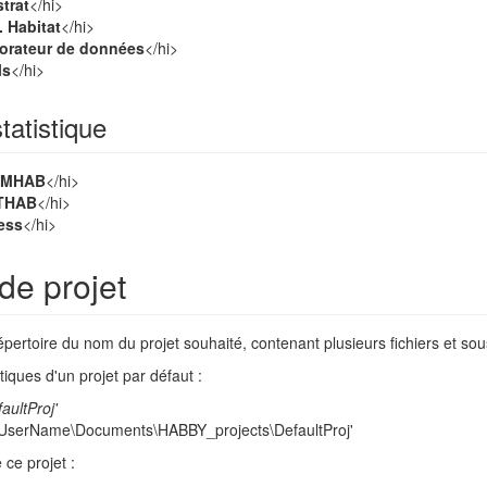
trat
</hi>
. Habitat
</hi>
orateur de données
</hi>
ls
</hi>
tatistique
IMHAB
</hi>
THAB
</hi>
ess
</hi>
 de projet
pertoire du nom du projet souhaité, contenant plusieurs fichiers et sou
tiques d'un projet par défaut :
faultProj'
s\UserName\Documents\HABBY_projects\DefaultProj'
 ce projet :