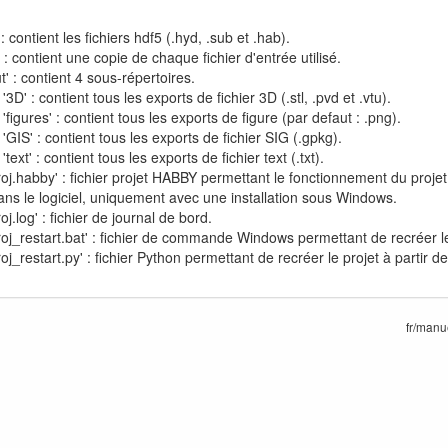
: contient les fichiers hdf5 (.hyd, .sub et .hab).
' : contient une copie de chaque fichier d'entrée utilisé.
t' : contient 4 sous-répertoires.
'3D' : contient tous les exports de fichier 3D (.stl, .pvd et .vtu).
'figures' : contient tous les exports de figure (par defaut : .png).
 'GIS' : contient tous les exports de fichier SIG (.gpkg).
'text' : contient tous les exports de fichier text (.txt).
roj.habby' : fichier projet HABBY permettant le fonctionnement du projet.
ans le logiciel, uniquement avec une installation sous Windows.
oj.log' : fichier de journal de bord.
roj_restart.bat' : fichier de commande Windows permettant de recréer le p
roj_restart.py' : fichier Python permettant de recréer le projet à partir de
fr/manu