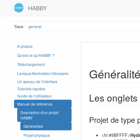
HABBY
Trace
general
A propos
Qu'est ce qu'HABBY ?
Téléchargement
Généralit
Lexique/Abréviation/Glossaire
Un aperçu de l'interface
Tutoriels rapides
Les onglets
Guide de l'utilisateur
Manuel de référence
Description d'un projet
Projet de type 
HABBY
Généralités
<hi #9BFFFF>
Hydr
Projet physique