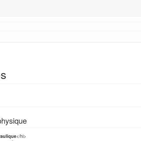
és
physique
aulique
</hi>