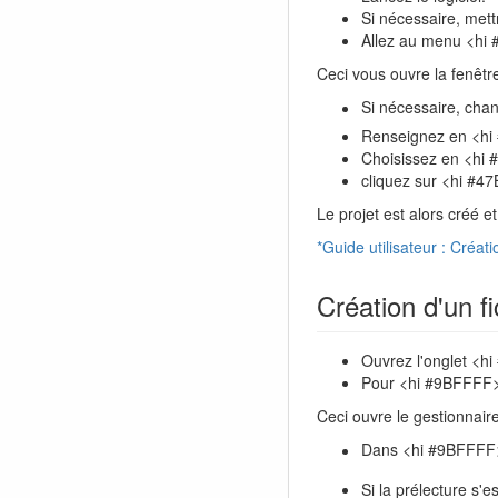
Si nécessaire, met
Allez au menu <hi
Ceci vous ouvre la fenêt
Si nécessaire, cha
Renseignez en <h
Choisissez en <hi
cliquez sur <hi #4
Le projet est alors créé 
*Guide utilisateur : Créati
Création d'un fi
Ouvrez l'onglet <h
Pour <hi #9BFFFF
Ceci ouvre le gestionnair
Dans <hi #9BFFFF
Si la prélecture s'e