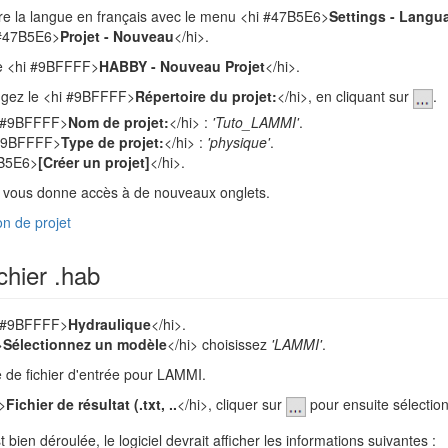
tre la langue en français avec le menu <hi #47B5E6>
Settings - Langu
 #47B5E6>
Projet - Nouveau
</hi>.
re <hi #9BFFFF>
HABBY - Nouveau Projet
</hi>.
ngez le <hi #9BFFFF>
Répertoire du projet:
</hi>, en cliquant sur
.
i #9BFFFF>
Nom de projet:
</hi> :
'Tuto_LAMMI'
.
 #9BFFFF>
Type de projet:
</hi> :
'physique'
.
7B5E6>
[Créer un projet]
</hi>.
et vous donne accès à de nouveaux onglets.
on de projet
chier .hab
i #9BFFFF>
Hydraulique
</hi>.
>
Sélectionnez un modèle
</hi> choisissez
'LAMMI'
.
e de fichier d'entrée pour LAMMI.
>
Fichier de résultat (.txt, ..
</hi>, cliquer sur
pour ensuite sélection
st bien déroulée, le logiciel devrait afficher les informations suivantes :