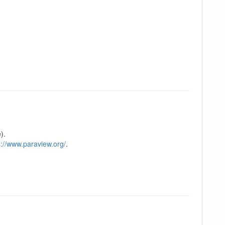
).
s://www.paraview.org/
.