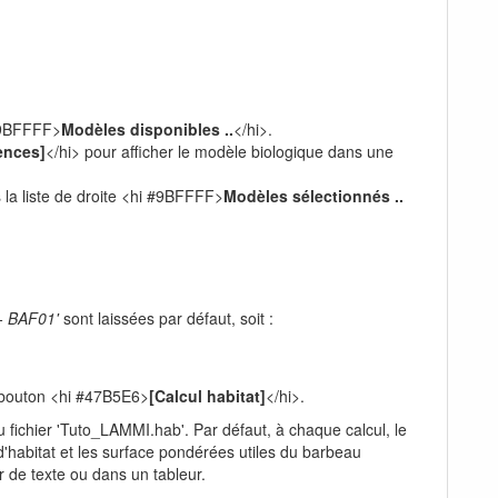
 #9BFFFF>
Modèles disponibles ..
</hi>.
ences]
</hi> pour afficher le modèle biologique dans une
la liste de droite <hi #9BFFFF>
Modèles sélectionnés ..
 - BAF01'
sont laissées par défaut, soit :
le bouton <hi #47B5E6>
[Calcul habitat]
</hi>.
fichier 'Tuto_LAMMI.hab'. Par défaut, à chaque calcul, le
 d'habitat et les surface pondérées utiles du barbeau
r de texte ou dans un tableur.