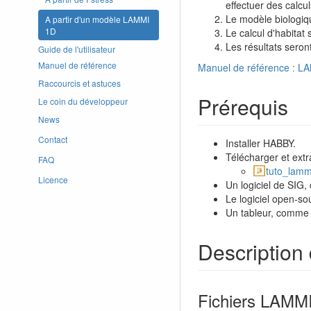
effectuer des calcul
Le modèle biologiqu
A partir d'un modèle LAMMI
1D
Le calcul d'habitat 
Les résultats seront
Guide de l'utilisateur
Manuel de référence
Manuel de référence : L
Raccourcis et astuces
Prérequis
Le coin du développeur
News
Contact
Installer HABBY.
Télécharger et extr
FAQ
tuto_lamm
Licence
Un logiciel de SIG
Le logiciel open-so
Un tableur, comme L
Description 
Fichiers LAMM