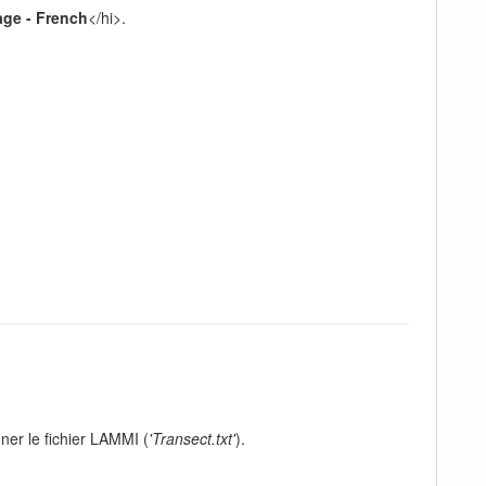
age - French
</hi>.
ner le fichier LAMMI (
'Transect.txt'
).