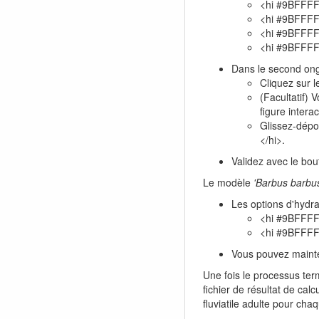
<hi #9BFFF
<hi #9BFFF
<hi #9BFFF
<hi #9BFFF
Dans le second on
Cliquez sur 
(Facultatif)
figure interac
Glissez-dépo
</hi>.
Validez avec le bo
Le modèle
'Barbus barbus
Les options d'hydra
<hi #9BFFF
<hi #9BFFF
Vous pouvez mainten
Une fois le processus ter
fichier de résultat de cal
fluviatile adulte pour cha