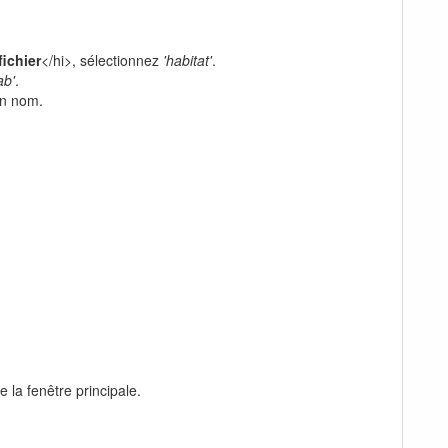
fichier
</hi>, sélectionnez
'habitat'
.
ab'
.
on nom.
la fenêtre principale.