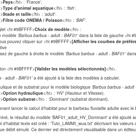
F>
Pays
</hi> :
'France'
.
F>
Type d'animal aquatique
</hi> :
'fish'
.
F>
Stade et taille
</hi> :
'adult'
.
F>
Filtre code ONEMA / Poisson
</hi> :
'BAF'
.
glet <hi #9BFFFF>
Choix de modèle
</hi> :
le modèle
'Barbus barbus - adult - BAF01'
dans la liste de gauche <hi
 Vous pouvez cliquer sur <hi #9BFFFF>
[Afficher les courbes de préfér
tive
sez de gauche à droite le modèle
'Barbus barbus - adult - BAF01'
dans 
uton <hi #9BFFFF>
[Valider les modèles sélectionnés]
</hi>.
 - adult - BAF01'
a été ajouté à la liste des modèles à calculer.
ulique et de substrat pour le modèle biologique
'Barbus barbus - adult
F>
Option hydraulique
</hi> :
'HV'
(Hauteur et Vitesse).
F>
Option substrat
</hi> :
'Dominant'
(substrat dominant).
ant lancer le calcul d'habitat pour le barbeau fluviatile adulte avec 
miné, le résultat du modèle 'BAF01_adult_HV_Dominant' a été ajouté au 
cul d'habitat texte est créé : 'Tuto_LAMMI_wua.txt' décrivant les valeurs
que débit simulé. Ce dernier est directement visualisable dans un éditeu