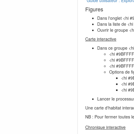
*Guide utilisateur : Expl
Figures
Dans l'onglet <hi
Dans la liste de <
Ouvrir le groupe 
Carte interactive
Dans ce groupe <
<hi #9BFFF
<hi #9BFFF
<hi #9BFFF
Options de fi
<hi #
<hi #
<hi #
Lancer le processu
Une carte d'habitat interac
NB : Pour fermer toutes le
Chronique interactive