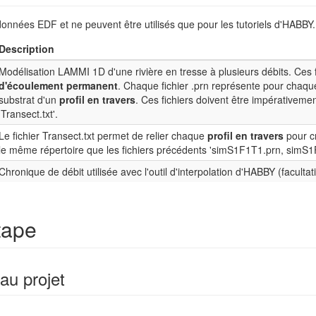
données EDF et ne peuvent être utilisés que pour les tutoriels d'HABBY
Description
Modélisation LAMMI 1D d'une rivière en tresse à plusieurs débits. Ces fi
d'écoulement permanent
. Chaque fichier .prn représente pour chaque 
substrat d'un
profil en travers
. Ces fichiers doivent être impérativeme
'Transect.txt'.
Le fichier Transect.txt permet de relier chaque
profil en travers
pour c
le même répertoire que les fichiers précédents 'simS1F1T1.prn, simS1
Chronique de débit utilisée avec l'outil d'interpolation d'HABBY (facultatif
tape
au projet