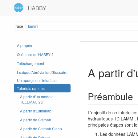
HABBY
Trace
lammi
A propos
Qu'est ce qu'HABBY ?
Téléchargement
A partir 
Lexique/Abréviation/Glossaire
Un aperçu de l'interface
Tutoriels rapides
Préambule
A partir d'un modèle
TELEMAC 2D
A partir d'Estimhab
L'objectif de ce tutoriel e
hydrauliques 1D LAMMI. Le
A partir de Stathab
principales étapes sont le
A partir de Stathab Steep
Les données LAMMI s
A partir de Fstress