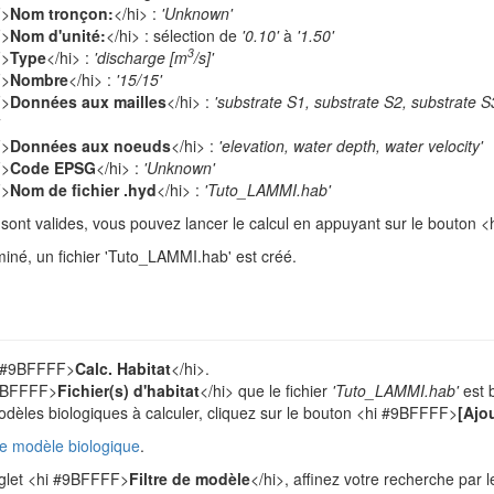
F>
Nom tronçon:
</hi> :
'Unknown'
F>
Nom d'unité:
</hi> : sélection de
'0.10'
à
'1.50'
3
F>
Type
</hi> :
'discharge [m
/s]'
F>
Nombre
</hi> :
'15/15'
F>
Données aux mailles
</hi> :
'substrate S1, substrate S2, substrate S
F>
Données aux noeuds
</hi> :
'elevation, water depth, water velocity'
F>
Code EPSG
</hi> :
'Unknown'
F>
Nom de fichier .hyd
</hi> :
'Tuto_LAMMI.hab'
 sont valides, vous pouvez lancer le calcul en appuyant sur le bouton
miné, un fichier 'Tuto_LAMMI.hab' est créé.
i #9BFFFF>
Calc. Habitat
</hi>.
#9BFFFF>
Fichier(s) d'habitat
</hi> que le fichier
'Tuto_LAMMI.hab'
est b
odèles biologiques à calculer, cliquez sur le bouton <hi #9BFFFF>
[Ajo
de modèle biologique
.
nglet <hi #9BFFFF>
Filtre de modèle
</hi>, affinez votre recherche par l