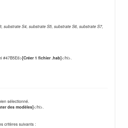
3, substrate S4, substrate S5, substrate S6, substrate S7,
 <hi #47B5E6>
[Créer 1 fichier .hab]
</hi>.
ien sélectionné.
uter des modèles]
</hi>.
es critères suivants :