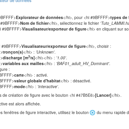
orateur de données
 #9BFFFF>
Explorateur de données
</hi>, pour <hi #9BFFFF>
types de 
hi #9BFFFF>
Nom de fichier
</hi>, sélectionnez le fichier
'Tuto_LAMMI.h
<hi #9BFFFF>
Visualisateur/exporteur de figure
</hi> en cliquant sur s
hi #9BFFFF>
Visualisateur/exporteur de figure
</hi>, choisir :
F>
tronçon(s)
</hi> :
'Unknown'
.
3
F>
discharge [m
/s]
</hi></hi> :
'1.00'
.
F>
variables aux mailles
</hi> :
'BAF01_adult_HV_Dominant'
.
gure :
9BFFFF>
carte
</hi> : activé.
9BFFFF>
valeur globale d'habitat
</hi> : désactivé.
9BFFFF>
mode
</hi> :
'interactive'
.
s de création de figure avec le bouton <hi #47B5E6>
[Lancer]
</hi>.
tive est alors affichée.
s fenêtres de figure interactive, utilisez le bouton
du menu rapide de 