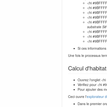
<hi #9BFFF
<hi #9BFFF
<hi #9BFFF
<hi #9BFFF
<hi #9BFFF
substrate S8'
<hi #9BFFF
<hi #9BFFF
<hi #9BFFF
Si ces informations
Une fois le processus ter
Calcul d'habitat
Ouvrez l'onglet <h
Vérifiez pour <hi 
Pour ajouter des m
Ceci ouvre l'
explorateur 
Dans le premier o