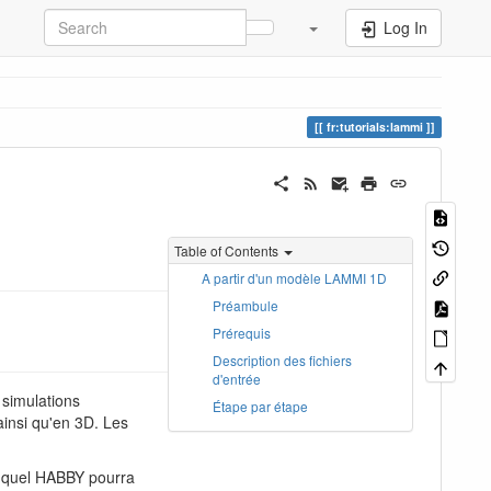
Log In
fr:tutorials:lammi
Table of Contents
A partir d'un modèle LAMMI 1D
Préambule
Prérequis
Description des fichiers
d'entrée
s simulations
Étape par étape
ainsi qu'en 3D. Les
 duquel HABBY pourra