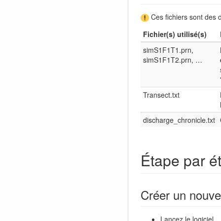
Ces fichiers sont des 
Fichier(s) utilisé(s)
simS1F1T1.prn,
simS1F1T2.prn, …
Transect.txt
discharge_chronicle.txt
Étape par é
Créer un nouve
Lancez le logiciel.