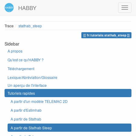
HABBY
Trace
stathab_steep
fr:tutorials:stathab_steep
Sidebar
A propos
Qu'est ce qu'HABBY ?
Téléchargement
Lexique/Abréviation/Glossaire
Un aperçu de l'interface
Tutoriels rapides
A partir d'un modèle TELEMAC 2D
A partir d'Estimhab
A partir de Stathab
A partir de Stathab Steep