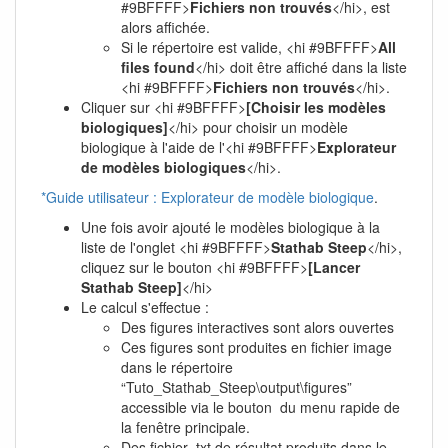
#9BFFFF>
Fichiers non trouvés
</hi>, est
alors affichée.
Si le répertoire est valide, <hi #9BFFFF>
All
files found
</hi> doit être affiché dans la liste
<hi #9BFFFF>
Fichiers non trouvés
</hi>.
Cliquer sur <hi #9BFFFF>
[Choisir les modèles
biologiques]
</hi> pour choisir un modèle
biologique à l'aide de l'<hi #9BFFFF>
Explorateur
de modèles biologiques
</hi>.
*Guide utilisateur : Explorateur de modèle biologique
.
Une fois avoir ajouté le modèles biologique à la
liste de l'onglet <hi #9BFFFF>
Stathab Steep
</hi>,
cliquez sur le bouton <hi #9BFFFF>
[Lancer
Stathab Steep]
</hi>
Le calcul s'effectue :
Des figures interactives sont alors ouvertes
Ces figures sont produites en fichier image
dans le répertoire
“Tuto_Stathab_Steep\output\figures”
accessible via le bouton
du menu rapide de
la fenêtre principale.
Des fichier .txt de résultat produits dans le