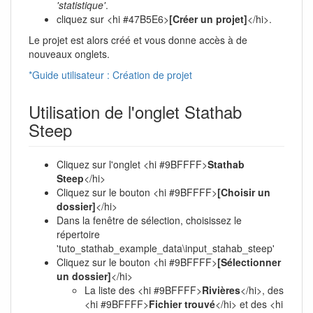
'statistique'
.
cliquez sur <hi #47B5E6>
[Créer un projet]
</hi>.
Le projet est alors créé et vous donne accès à de
nouveaux onglets.
*Guide utilisateur : Création de projet
Utilisation de l'onglet Stathab
Steep
Cliquez sur l'onglet <hi #9BFFFF>
Stathab
Steep
</hi>
Cliquez sur le bouton <hi #9BFFFF>
[Choisir un
dossier]
</hi>
Dans la fenêtre de sélection, choisissez le
répertoire
'tuto_stathab_example_data\input_stahab_steep'
Cliquez sur le bouton <hi #9BFFFF>
[Sélectionner
un dossier]
</hi>
La liste des <hi #9BFFFF>
Rivières
</hi>, des
<hi #9BFFFF>
Fichier trouvé
</hi> et des <hi