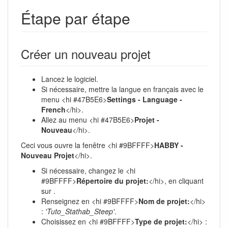
Étape par étape
Créer un nouveau projet
Lancez le logiciel.
Si nécessaire, mettre la langue en français avec le
menu <hi #47B5E6>
Settings - Language -
French
</hi>.
Allez au menu <hi #47B5E6>
Projet -
Nouveau
</hi>.
Ceci vous ouvre la fenêtre <hi #9BFFFF>
HABBY -
Nouveau Projet
</hi>.
Si nécessaire, changez le <hi
#9BFFFF>
Répertoire du projet:
</hi>, en cliquant
sur
.
Renseignez en <hi #9BFFFF>
Nom de projet:
</hi>
:
'Tuto_Stathab_Steep'
.
Choisissez en <hi #9BFFFF>
Type de projet:
</hi> :